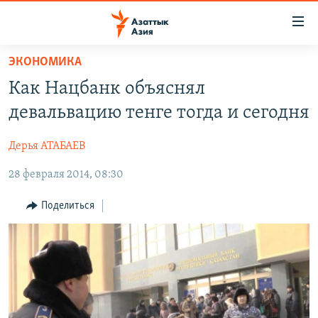
Доступность
ссылок
Вернуться
ЭКОНОМИКА
к
ЦЕНТРАЛЬНАЯ АЗИЯ
Как Нацбанк объяснял
основному
НОВОСТИ
КАЗАХСТАН
содержанию
девальвацию тенге тогда и сегодня
ВОЙНА В УКРАИНЕ
Вернутся
КЫРГЫЗСТАН
к
Дерья АТАБАЕВ
НА ДРУГИХ ЯЗЫКАХ
УЗБЕКИСТАН
главной
28 февраля 2014, 08:30
ТАДЖИКИСТАН
ҚАЗАҚША
навигации
ПОДПИШИТЕСЬ НА НАС В СОЦСЕТЯХ
Вернутся
КЫРГЫЗЧА
Поделиться
к
ЎЗБЕКЧА
поиску
ТОҶИКӢ
Все сайты РСЕ/РС
TÜRKMENÇE