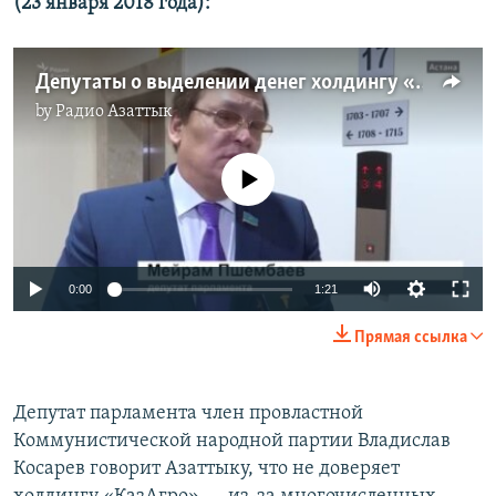
(23 января 2018 года):
Депутаты о выделении денег холдингу «КазАгро»
by
Радио Азаттык
No media source currently available
0:00
1:21
Прямая ссылка
Депутат парламента член провластной
Коммунистической народной партии Владислав
Косарев говорит Азаттыку, что не доверяет