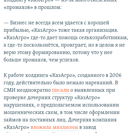
холдингу «КазАгро» — из-за многочисленных
«промахов» в прошлом:
— Бизнес не всегда всем удается с хорошей
прибылью, «КазАгро» тоже такая организация.
«КазАгро» где-то дает помощь сельхозработникам,
а где-то поскользнётся, проиграет, но в целом я не
верю этому формированию, потому что у нее
больше промахов, чем успехов.
К работе холдинга «КазАгро», созданного в 2006
году, действительно было немало нареканий. В
СМИ неоднократно
писали
о выявленных при
проверке дочерних структур «КазАгро»
нарушениях, о предполагаемом использовании
мошеннических схем, в том числе оформлении
займов на поставных лиц. Дочерняя компания
«КазАгро»
вложила
миллионы
в завод