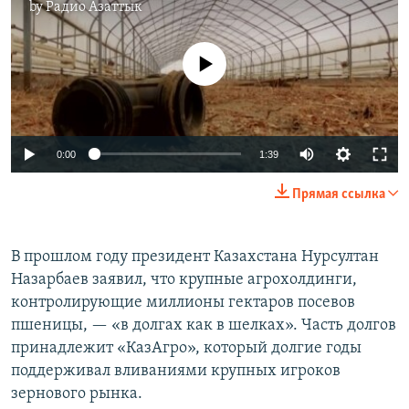
by
Радио Азаттык
No media source currently available
0:00
1:39
Прямая ссылка
В прошлом году президент Казахстана Нурсултан
Назарбаев заявил, что крупные агрохолдинги,
контролирующие миллионы гектаров посевов
пшеницы, — «в долгах как в шелках». Часть долгов
принадлежит «КазАгро», который долгие годы
поддерживал вливаниями крупных игроков
зернового рынка.