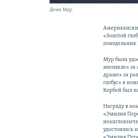
Деми Мур.
Американские
«Золотой гло
понедельник 
Мур была удо
мюзикле» за 
драме» за ро
глобус» в но
Корбей был н
Награду в но
«Эмилия Пере
неанглоязычн
удостоилась 
«Эмилия Пере