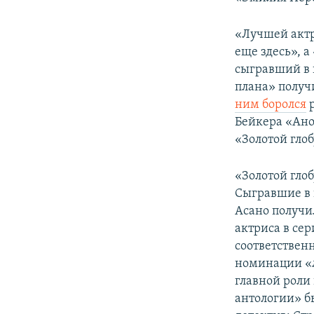
«Лучшей актр
еще здесь», 
сыгравший в 
плана» получ
ним боролся
р
Бейкера «Ано
«Золотой глоб
«Золотой гло
Сыгравшие в 
Асано получи
актриса в сер
соответствен
номинации «л
главной роли
антологии» б