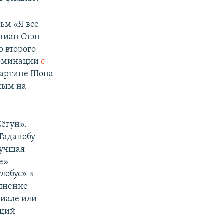
ьм «Я все
тиан Стэн
р второго
 номинации
с
картине Шона
ным на
Сёгун».
Таданобу
лучшая
е»
лобус» в
олнение
риале или
ящий