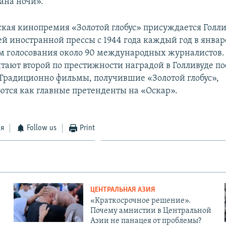
ана ночи».
кая кинопремия «Золотой глобус» присуждается Голл
й иностранной прессы с 1944 года каждый год в январ
м голосования около 90 международных журналистов.
итают второй по престижности наградой в Голливуде по
Традиционно фильмы, получившие «Золотой глобус»,
тся как главные претенденты на «Оскар».
ся
Follow us
Print
ЦЕНТРАЛЬНАЯ АЗИЯ
«Краткосрочное решение».
Почему амнистии в Центральной
Азии не панацея от проблемы?