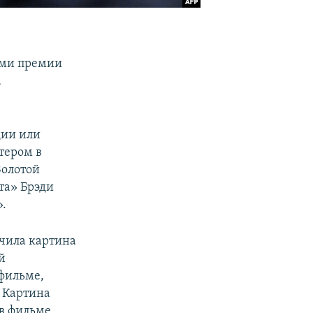
ями премии
а
дии или
тером в
Золотой
та» Брэди
.
чила картина
й
 фильме,
. Картина
в фильме.