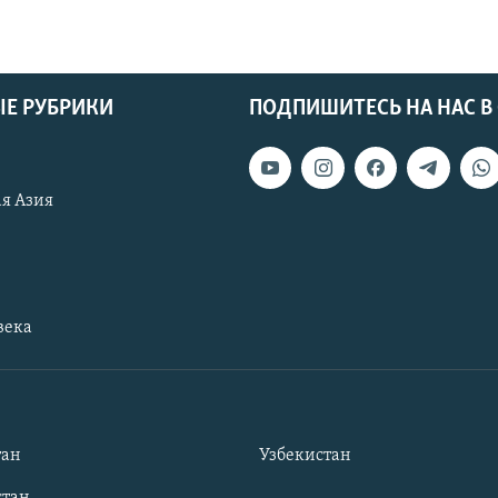
Е РУБРИКИ
ПОДПИШИТЕСЬ НА НАС В
я Азия
века
тан
Узбекистан
тан