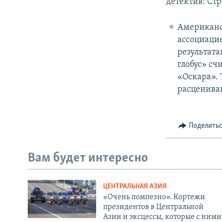
детектив: Стр
Американс
ассоциацие
результата
глобус» сч
«Оскара». 
расцениваю
Поделить
Вам будет интересно
ЦЕНТРАЛЬНАЯ АЗИЯ
«Очень помпезно». Кортежи
президентов в Центральной
Азии и эксцессы, которые с ними