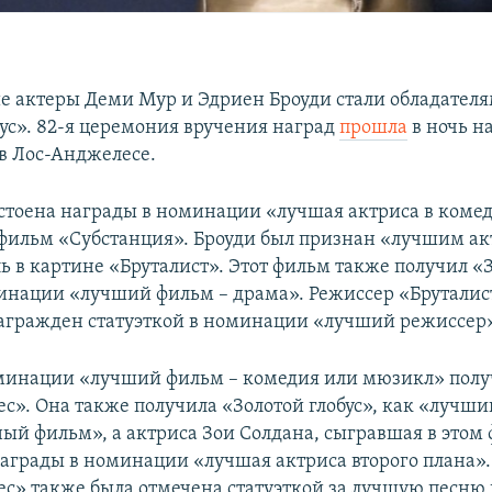
 актеры Деми Мур и Эдриен Броуди стали обладател
бус». 82-я церемония вручения наград
прошла
в ночь н
в Лос-Анджелесе.
стоена награды в номинации «лучшая актриса в коме
фильм «Субстанция». Броуди был признан «лучшим ак
ль в картине «Бруталист». Этот фильм также получил «
минации «лучший фильм – драма». Режиссер «Бруталис
агражден статуэткой в номинации «лучший режиссер»
минации «лучший фильм – комедия или мюзикл» полу
с». Она также получила «Золотой глобус», как «лучши
ый фильм», а актриса Зои Солдана, сыгравшая в этом
награды в номинации «лучшая актриса второго плана»
с» также была отмечена статуэткой за лучшую песню 