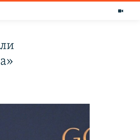
али
са»