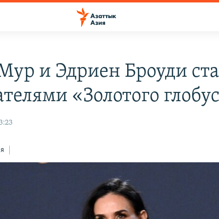
Мур и Эдриен Броуди ст
ателями «Золотого глобу
3:23
ся