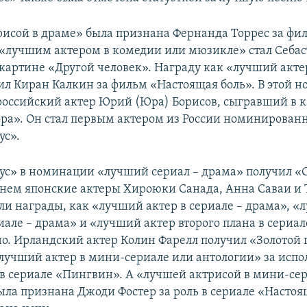
исой в драме» была признана Фернанда Торрес за фил
а «лучшим актером в комедии или мюзикле» стал Себас
картине «Другой человек». Награду как «лучший акте
ил Киран Калкин за фильм «Настоящая боль». В этой
оссийский актер Юрий (Юра) Борисов, сыгравший в 
ра». Он стал первым актером из России номинирован
ус».
бус» в номинации «лучший сериал – драма» получил «
нем японские актеры Хироюки Санада, Анна Саваи и 
ли награды, как «лучший актер в сериале – драма», «
иале – драма» и «лучший актер второго плана в сериал
но. Ирландский актер Колин Фарелл получил «Золотой г
учший актер в мини-сериале или антологии» за исп
 в сериале «Пингвин». А «лучшей актрисой в мини-се
ыла признана Джоди Фостер за роль в сериале «Насто