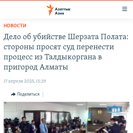
Доступность
ссылок
Вернуться
НОВОСТИ
к
ЦЕНТРАЛЬНАЯ АЗИЯ
Дело об убийстве Шерзата Полата:
основному
НОВОСТИ
КАЗАХСТАН
содержанию
стороны просят суд перенести
ВОЙНА В УКРАИНЕ
Вернутся
КЫРГЫЗСТАН
процесс из Талдыкоргана в
к
НА ДРУГИХ ЯЗЫКАХ
УЗБЕКИСТАН
пригород Алматы
главной
ТАДЖИКИСТАН
ҚАЗАҚША
навигации
ПОДПИШИТЕСЬ НА НАС В СОЦСЕТЯХ
17 апреля 2025, 15:29
Вернутся
КЫРГЫЗЧА
к
Поделиться
ЎЗБЕКЧА
поиску
ТОҶИКӢ
Все сайты РСЕ/РС
TÜRKMENÇE