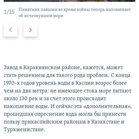
Памятник павшим во время войны теперь напоминает
1/15
об исчезнувшем море.
P
N
r
e
e
x
v
t
i
s
o
l
Завод в Каракиянском районе, кажется, может
u
i
стать решением для такого рода проблем. С конца
s
d
1970-х годов уровень воды в Каспии возрос более
s
e
чем на два метра: не имеющее стока море питают
l
около 130 рек и за счет этого происходит
i
накопление воды. И сейчас эта «дополнительная»,
d
прошедшая опреснение вода могла бы принести
e
пользу прикаспийским районам в Казахстане и
Туркменистане.