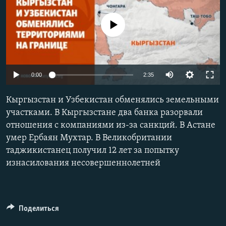
No media source currently available
Auto
0:00
2:35
240p
Кыргызстан и Узбекистан обменялись земельными
360p
участками. В Кыргызстане два банка разорвали
отношения с компаниями из-за санкций. В Астане
480p
Auto
240p
360p
480p
умер Ербаян Мухтар. В Великобритании
720p
таджикистанец получил 12 лет за попытку
720p
1080p
1080p
изнасилования несовершеннолетней
Поделиться