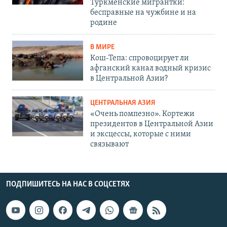
Туркменские мигрантки:
бесправные на чужбине и на
родине
В МИРЕ
Кош-Тепа: спровоцирует ли
афганский канал водный кризис
в Центральной Азии?
ЦЕНТРАЛЬНАЯ АЗИЯ
«Очень помпезно». Кортежи
президентов в Центральной Азии
и эксцессы, которые с ними
связывают
ПОДПИШИТЕСЬ НА НАС В СОЦСЕТЯХ