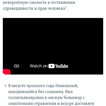
невероятную смелость в отстаивании
справедливости и прав человека".
В августе прошлого года Навальный,
находившийся без сознания, был
госпитализирован в омскую больницу с
симптомами отравления и вскоре доставлен