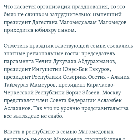
Что касается организации празднования, то это
было не слишком затруднительно: нынешний
президент Дагестана Магомедсалам Магомедов
приходится юбиляру сыном.
Отметить праздник властвующей семьи съехались
знатные региональные гости: председатель
парламента Чечни Дукуваха Абдурахманов,
президент Ингушетии Юнус-Бек Евкуров,
президент Республики Северная Осетия - Алания
Таймураз Мамсуров, президент Карачаево-
Черкесской Республики Борис Эбзеев. Москву
представлял член Совета Федерации Асламбек
Аслаханов. Так что по уровню представительства
все выглядело не слабо.
Власть в республике в семью Магомедовых
вернулась не сразу. Магомедов-старший ушел с