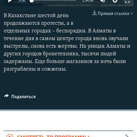
0:00
1:04:56
240p
Прямая ссылка
В Казахстане шестой день
360p
продолжаются протесты, а в
отдельных городах – беспорядки. В Алматы в
480p
Auto
240p
360p
480p
течение дня в самом центре города вновь звучали
720p
выстрелы, снова есть жертвы. На улицах Алматы и
720p
1080p
1080p
других городов бронетехника, тысячи людей
задержаны. Еще больше магазинов за ночь были
разграблены и сожжены.
Поделиться