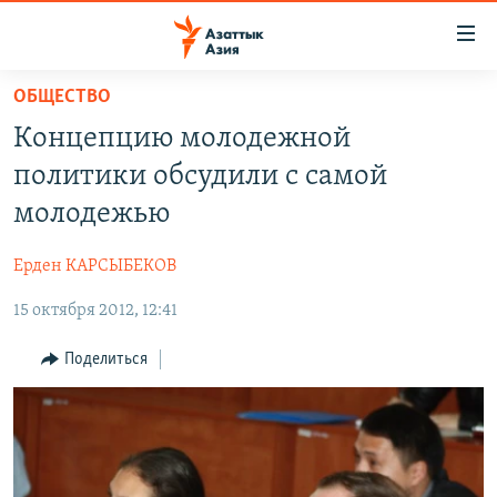
Доступность
ссылок
Вернуться
ОБЩЕСТВО
к
ЦЕНТРАЛЬНАЯ АЗИЯ
Концепцию молодежной
основному
НОВОСТИ
КАЗАХСТАН
содержанию
политики обсудили с самой
ВОЙНА В УКРАИНЕ
Вернутся
КЫРГЫЗСТАН
молодежью
к
НА ДРУГИХ ЯЗЫКАХ
УЗБЕКИСТАН
главной
Ерден КАРСЫБЕКОВ
ТАДЖИКИСТАН
ҚАЗАҚША
навигации
ПОДПИШИТЕСЬ НА НАС В СОЦСЕТЯХ
Вернутся
15 октября 2012, 12:41
КЫРГЫЗЧА
к
ЎЗБЕКЧА
Поделиться
поиску
ТОҶИКӢ
Все сайты РСЕ/РС
TÜRKMENÇE