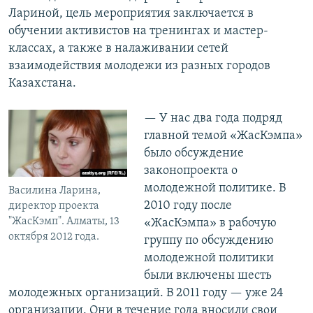
Лариной, цель мероприятия заключается в
обучении активистов на тренингах и мастер-
классах, а также в налаживании сетей
взаимодействия молодежи из разных городов
Казахстана.
— У нас два года подряд
главной темой «ЖасКэмпа»
было обсуждение
законопроекта о
молодежной политике. В
Василина Ларина,
2010 году после
директор проекта
"ЖасКэмп". Алматы, 13
«ЖасКэмпа» в рабочую
октября 2012 года.
группу по обсуждению
молодежной политики
были включены шесть
молодежных организаций. В 2011 году — уже 24
организации. Они в течение года вносили свои