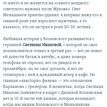
то никто и не жалуется на «самого мощного
советского мужика после Жукова». Олег
Меньшиков приятно удивил: я впервые вижу его в
главной роли уже взрослого мужчины, а то
казалось, что он застрял в роли 20-30-летних.
Любовная история у Козловского развивается с
героиней
Светланы Ивановой
, с которой он смог
познакомиться только в третий раз — вот он помог
ей донести багаж в автобус, и даже номера
телефона не спросил, вот он увидел ее в
троллейбусе, но не смог догнать, и вот он
столкнулся с ней в дождливый вечер в кафе. Но
главная «лавстори» фильма — это отношения
Харламова с тренером. В моментах, когда Светлана
Иванова появляется в кадре с Данилой Козловским
нет и 10-й части той химии, которая возникает
когда мы видим Козловского и Меньшикова.