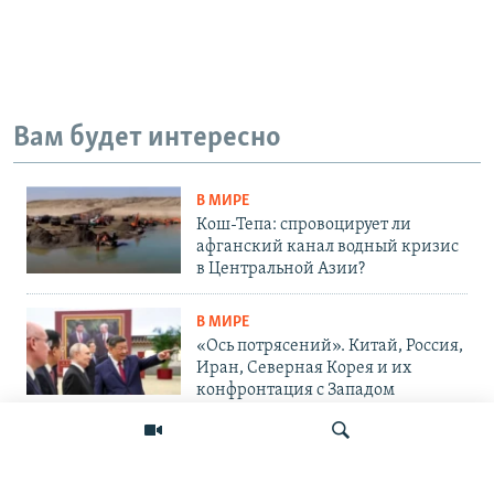
Вам будет интересно
В МИРЕ
Кош-Тепа: спровоцирует ли
афганский канал водный кризис
в Центральной Азии?
В МИРЕ
«Ось потрясений». Китай, Россия,
Иран, Северная Корея и их
конфронтация с Западом
ВОЙНА В УКРАИНЕ
«Проект говорит Путину: дни
войны сочтены». Сенат одобрил