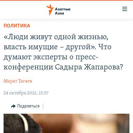
Доступность
ссылок
Вернуться
ПОЛИТИКА
к
ЦЕНТРАЛЬНАЯ АЗИЯ
«Люди живут одной жизнью,
основному
НОВОСТИ
КАЗАХСТАН
содержанию
власть имущие − другой». Что
ВОЙНА В УКРАИНЕ
Вернутся
КЫРГЫЗСТАН
думают эксперты о пресс-
к
НА ДРУГИХ ЯЗЫКАХ
УЗБЕКИСТАН
конференции Садыра Жапарова?
главной
ТАДЖИКИСТАН
ҚАЗАҚША
навигации
ПОДПИШИТЕСЬ НА НАС В СОЦСЕТЯХ
Марат Тагаев
Вернутся
КЫРГЫЗЧА
к
24 октября 2021, 15:37
ЎЗБЕКЧА
поиску
Поделиться
ТОҶИКӢ
Все сайты РСЕ/РС
TÜRKMENÇE