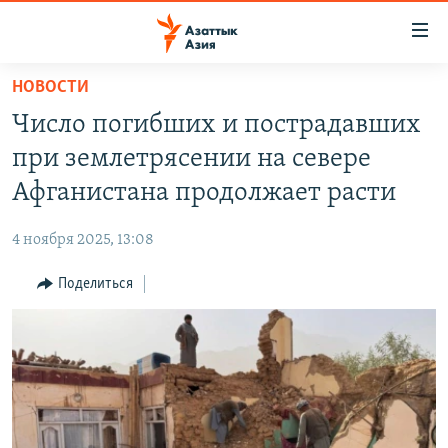
Доступность
ссылок
Вернуться
НОВОСТИ
к
ЦЕНТРАЛЬНАЯ АЗИЯ
Число погибших и пострадавших
основному
НОВОСТИ
КАЗАХСТАН
содержанию
при землетрясении на севере
ВОЙНА В УКРАИНЕ
Вернутся
КЫРГЫЗСТАН
Афганистана продолжает расти
к
НА ДРУГИХ ЯЗЫКАХ
УЗБЕКИСТАН
главной
4 ноября 2025, 13:08
ТАДЖИКИСТАН
ҚАЗАҚША
навигации
ПОДПИШИТЕСЬ НА НАС В СОЦСЕТЯХ
Вернутся
Поделиться
КЫРГЫЗЧА
к
ЎЗБЕКЧА
поиску
ТОҶИКӢ
Все сайты РСЕ/РС
TÜRKMENÇE