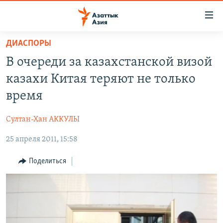
Доступность
ссылок
Вернуться
ДИАСПОРЫ
к
ЦЕНТРАЛЬНАЯ АЗИЯ
В очереди за казахстанской визой
основному
НОВОСТИ
КАЗАХСТАН
содержанию
казахи Китая теряют не только
ВОЙНА В УКРАИНЕ
Вернутся
КЫРГЫЗСТАН
время
к
НА ДРУГИХ ЯЗЫКАХ
УЗБЕКИСТАН
главной
Султан-Хан АККУЛЫ
ТАДЖИКИСТАН
ҚАЗАҚША
навигации
ПОДПИШИТЕСЬ НА НАС В СОЦСЕТЯХ
Вернутся
25 апреля 2011, 15:58
КЫРГЫЗЧА
к
ЎЗБЕКЧА
Поделиться
поиску
ТОҶИКӢ
Все сайты РСЕ/РС
TÜRKMENÇE