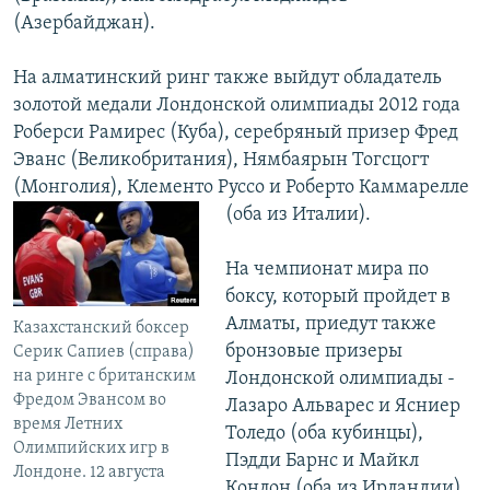
(Азербайджан).
На алматинский ринг также выйдут обладатель
золотой медали Лондонской олимпиады 2012 года
Роберси Рамирес (Куба), серебряный призер Фред
Эванс (Великобритания), Нямбаярын Тогсцогт
(Монголия), Клементо Руссо и Роберто
Каммарелле
(оба из Италии).
На чемпионат мира по
боксу, который пройдет в
Алматы, приедут также
Казахстанский боксер
бронзовые призеры
Серик Сапиев (справа)
на ринге с британским
Лондонской олимпиады -
Фредом Эвансом во
Лазаро Альварес и Ясниер
время Летних
Толедо (оба кубинцы),
Олимпийских игр в
Пэдди Барнс и Майкл
Лондоне. 12 августа
Конлон (оба из Ирландии),