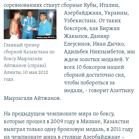
соревнованиях станут сборные Кубы,
Италии,
Азербайджана, Украины,
Узбекистана. От таких
боксеров, как Биржан
Жакыпов, Данияр
Елеусинов, Иван Дычко,
Главный тренер
Адильбек Ниязымбетов, мы
сборной Казахстана по
боксу Мырзагали
ждем золотых медалей. У
Айтжанов (справа).
всех 10 боксеров нашей
Алматы, 10 мая 2012
сборной достаточно сил,
года.
чтобы побороться за
медали, - говорит Азаттыку
Мырзагали Айтжанов.
На предыдущем чемпионате мира по боксу,
которые прошел в 2009 году в Милане, Казахстан
выиграл только одну бронзовую медаль, в 2011 году
на чемпионате мира в столице Азербайджане –