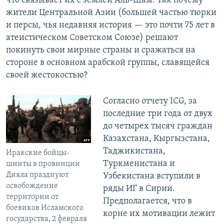
что связывает их с землей Аль-Шам. Так почему
жители Центральной Азии (большей частью тюрки
и персы, чья недавняя история — это почти 75 лет в
атеистическом Советском Союзе) решают
покинуть свои мирные страны и сражаться на
стороне в основном арабской группы, славящейся
своей жестокостью?
Согласно отчету ICG, за
последние три года от двух
до четырех тысяч граждан
Казахстана, Кыргызстана,
Таджикистана,
Иракские бойцы-
Туркменистана и
шииты в провинции
Дияла празднуют
Узбекистана вступили в
освобождение
ряды ИГ в Сирии.
территории от
Предполагается, что в
боевиков Исламского
корне их мотивации лежит
государства, 2 февраля