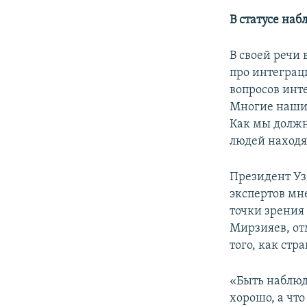
В статусе наб
В своей речи
про интеграци
вопросов инт
Многие наши 
Как мы должн
людей находят
Президент Уз
экспертов мн
точки зрения 
Мирзияев, отм
того, как стр
«Быть наблюд
хорошо, а что