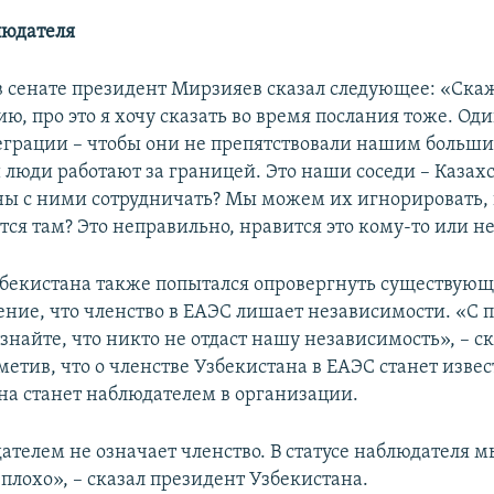
людателя
 в сенате президент Мирзияев сказал следующее: «Скаж
ю, про это я хочу сказать во время послания тоже. Од
еграции – чтобы они не препятствовали нашим больш
люди работают за границей. Это наши соседи – Казахс
ы с ними сотрудничать? Мы можем их игнорировать, 
ся там? Это неправильно, нравится это кому-то или не
бекистана также попытался опровергнуть существующ
ение, что членство в ЕАЭС лишает независимости. «С 
знайте, что никто не отдаст нашу независимость», – с
етив, что о членстве Узбекистана в ЕАЭС станет извес
ана станет наблюдателем в организации.
ателем не означает членство. В статусе наблюдателя м
 плохо», – сказал президент Узбекистана.