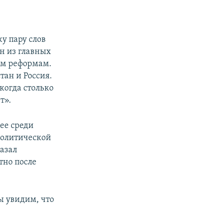
у пару слов
ин из главных
им реформам.
тан и Россия.
когда столько
т».
ее среди
политической
казал
тно после
ы увидим, что