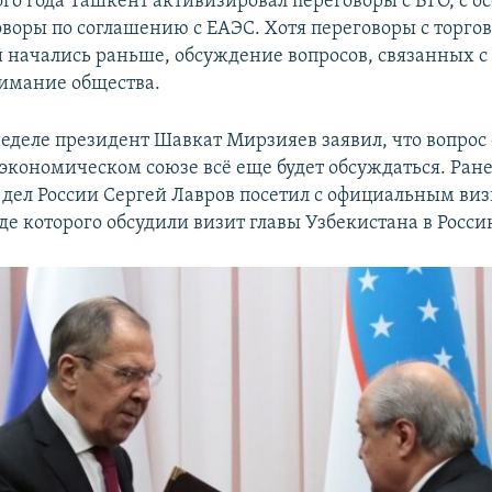
ого года Ташкент активизировал переговоры с ВТО, с о
оворы по соглашению с ЕАЭС. Хотя переговоры с торго
 начались раньше, обсуждение вопросов, связанных с 
имание общества.
еделе президент Шавкат Мирзияев заявил, что вопрос 
экономическом союзе всё еще будет обсуждаться. Ран
дел России Сергей Лавров посетил с официальным ви
де которого обсудили визит главы Узбекистана в Росси