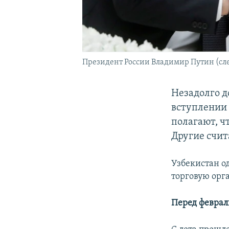
Президент России Владимир Путин (слев
Незадолго д
вступлении 
полагают, ч
Другие счит
Узбекистан о
торговую орг
Перед феврал