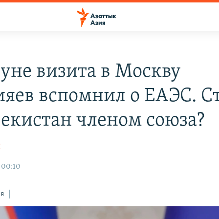
уне визита в Москву
яев вспомнил о ЕАЭС. С
бекистан членом союза?
К
 00:10
ся