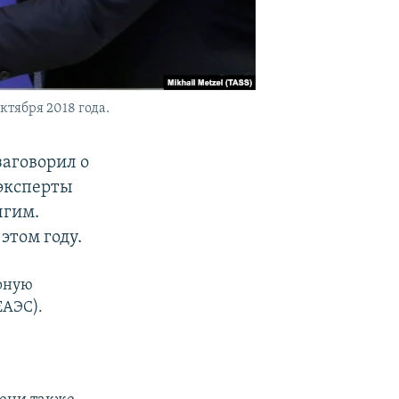
тября 2018 года.
заговорил о
 эксперты
лгим.
этом году.
ирную
ЕАЭС).