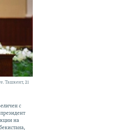
. Ташкент, 21
величен с
 президент
укции на
бекистана,