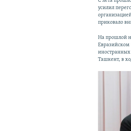
С лета прошл
усилил перег
организацией
приковало вн
На прошлой н
Евразийском 
иностранных 
Ташкент, в хо