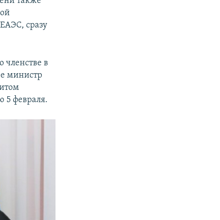
сени также
вой
ЕАЭС, сразу
о членстве в
ее министр
зитом
ю 5 февраля.