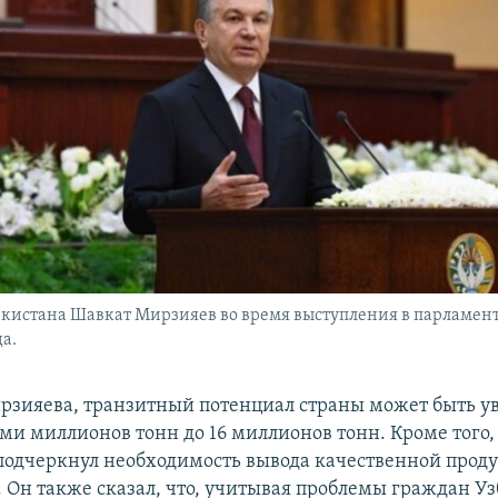
кистана Шавкат Мирзияев во время выступления в парламенте
да.
рзияева, транзитный потенциал страны может быть у
и миллионов тонн до 16 миллионов тонн. Кроме того,
подчеркнул необходимость вывода качественной прод
 Он также сказал, что, учитывая проблемы граждан Уз