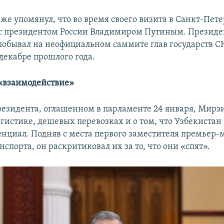
же упомянул, что во время своего визита в Санкт-Пет
 с президентом России Владимиром Путиным. Президе
побывал на неофициальном саммите глав государств СН
декабре прошлого года.
«взаимодействие»
резидента, оглашенном в парламенте 24 января, Мирз
огистике, дешевых перевозках и о том, что Узбекистан
тенциал. Подняв с места первого заместителя премьер-
спорта, он раскритиковал их за то, что они «спят».