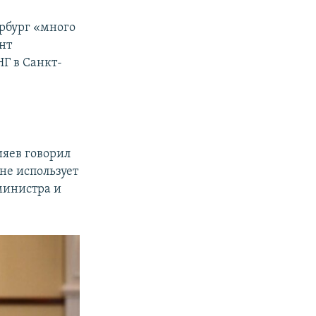
ербург «много
нт
Г в Санкт-
ияев говорил
 не использует
министра и