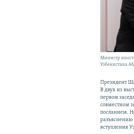
Министр иностр
Узбекистана Аб
Президент Ша
В двух из выс
первом засед
совместном з
посланием. Н
разъяснению 
вступления У