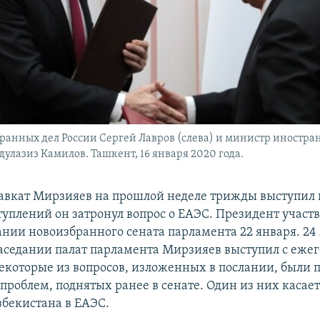
анных дел России Сергей Лавров (слева) и министр иностра
дулазиз Камилов. Ташкент, 16 января 2020 года.
вкат Мирзияев на прошлой неделе трижды выступил 
туплений он затронул вопрос о ЕАЭС. Президент участв
ании новоизбранного сената парламента 22 января. 24
аседании палат парламента Мирзияев выступил с еже
екоторые из вопросов, изложенных в послании, были
проблем, поднятых ранее в сенате. Один из них касает
збекистана в ЕАЭС.