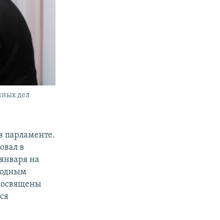
нных дел
в парламенте.
овал в
 января на
годным
 посвящены
ся