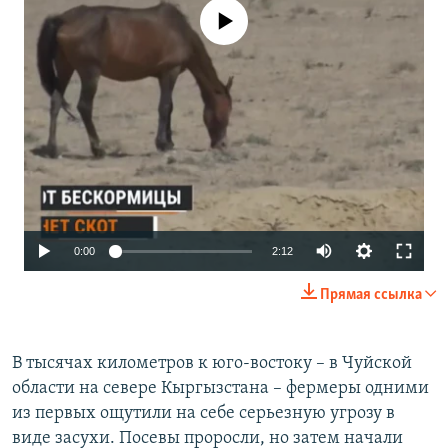
No media source currently available
Auto
0:00
2:12
240p
Прямая ссылка
360p
480p
В тысячах километров к юго-востоку – в Чуйской
области на севере Кыргызстана – фермеры одними
720p
из первых ощутили на себе серьезную угрозу в
1080p
виде засухи. Посевы проросли, но затем начали