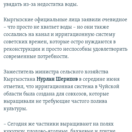
увядать из-за недостатка воды.
Auto
240p
360p
480p
Кыргызские официальные лица заявили очевидное
720p
1080p
– что просто не хватает воды – но они также
сослались на канал и ирригационную систему
советских времен, которые остро нуждаются в
реконструкции и просто неспособны удовлетворить
современные потребности.
Заместитель министра сельского хозяйства
Кыргызстана
Нурлан Шерипов
в середине июня
отметил, что ирригационная система в Чуйской
области была создана для совхозов, которые
выращивали не требующие частого полива
культуры.
– Сегодня же частники выращивают на полях
кукурузу, плодово-ягодные, бахчевые и другие