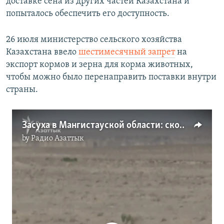
доставке сена из других частей Казахстана и
попыталось обеспечить его доступность.
26 июля министерство сельского хозяйства
Казахстана ввело
шестимесячный запрет
на
экспорт кормов и зерна для корма животных,
чтобы можно было перенаправить поставки внутри
страны.
Засуха в Мангистауской области: скот кормят бумагой и картоном
by
Радио Азаттык