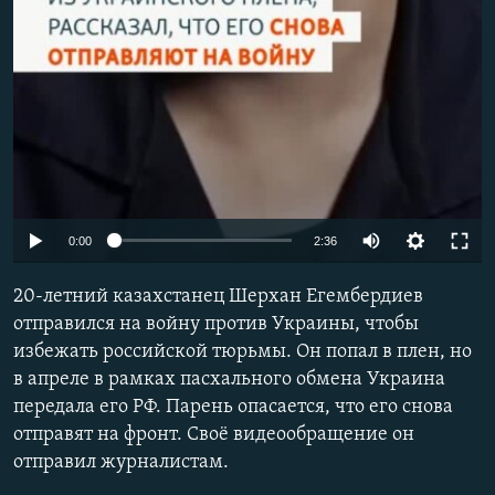
Auto
0:00
2:36
240p
20-летний казахстанец Шерхан Егембердиев
360p
отправился на войну против Украины, чтобы
избежать российской тюрьмы. Он попал в плен, но
480p
в апреле в рамках пасхального обмена Украина
720p
передала его РФ. Парень опасается, что его снова
1080p
отправят на фронт. Своё видеообращение он
отправил журналистам.