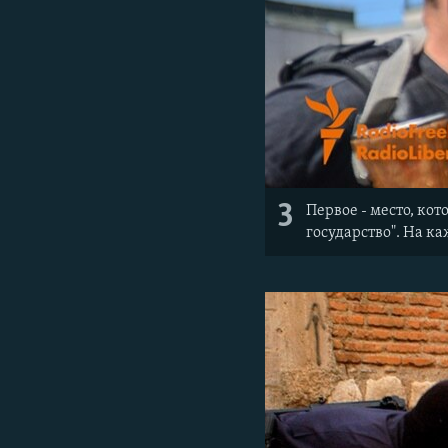
3
Первое - место, ко
государство". На к