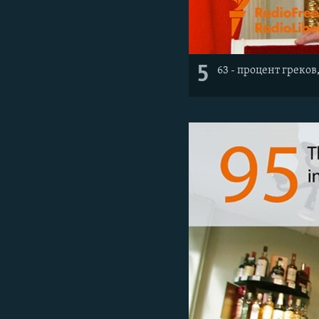
5
63 - процент греко