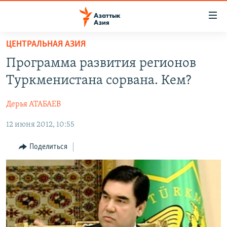
Доступность
ссылок
Вернуться
ЦЕНТРАЛЬНАЯ АЗИЯ
к
ЦЕНТРАЛЬНАЯ АЗИЯ
Программа развития регионов
основному
НОВОСТИ
КАЗАХСТАН
содержанию
Туркменистана сорвана. Кем?
ВОЙНА В УКРАИНЕ
Вернутся
КЫРГЫЗСТАН
к
Дерья АТАБАЕВ
НА ДРУГИХ ЯЗЫКАХ
УЗБЕКИСТАН
главной
12 июня 2012, 10:55
ТАДЖИКИСТАН
ҚАЗАҚША
навигации
ПОДПИШИТЕСЬ НА НАС В СОЦСЕТЯХ
Вернутся
КЫРГЫЗЧА
Поделиться
к
ЎЗБЕКЧА
поиску
ТОҶИКӢ
Все сайты РСЕ/РС
TÜRKMENÇE