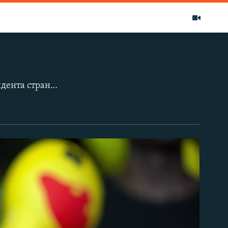
ывода денег из крупнейшей нефтяной компании Бразилии и в сокрытии реального бюджетного дефицита страны перед выборами в 2014 году. Как бразильцы встретили важный шаг к отставке президента?