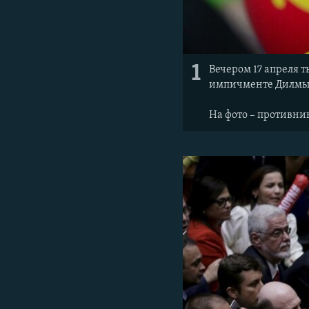
1
Вечером 17 апреля 
импичменте Дилмы 
На фото – противни