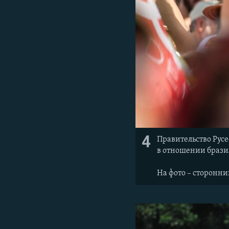
4
Правительство Рус
в отношении брази
На фото – сторонн