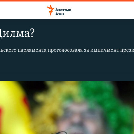
Дилма?
ьского парламента проголосовала за импичмент
президента страны Дилмы Русеф. Ее обвиняют в причастности к коррупционным схемам для в