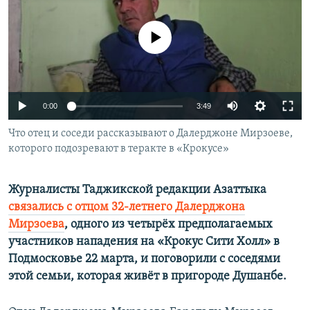
No media source currently available
Auto
0:00
3:49
240p
Что отец и соседи рассказывают о Далерджоне Мирзоеве,
которого подозревают в теракте в «Крокусе»
360p
480p
Auto
240p
360p
480p
Журналисты Таджикской редакции Азаттыка
720p
связались с отцом 32-летнего Далерджона
720p
1080p
Мирзоева
, одного из четырёх предполагаемых
1080p
участников нападения на «Крокус Сити Холл» в
Подмосковье 22 марта, и поговорили с соседями
этой семьи, которая живёт в пригороде Душанбе.