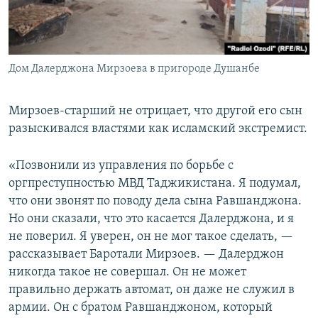
Дом Далерджона Мирзоева в пригороде Душанбе
Мирзоев-старший не отрицает, что другой его сын
разыскивался властями как исламский экстремист.
«Позвонили из управления по борьбе с
оргпреступностью МВД Таджикистана. Я подумал,
что они звонят по поводу дела сына Равшанджона.
Но они сказали, что это касается Далерджона, и я
не поверил. Я уверен, он не мог такое сделать, —
рассказывает Баротали Мирзоев. — Далерджон
никогда такое не совершал. Он не может
правильно держать автомат, он даже не служил в
армии. Он с братом Равшанджоном, который