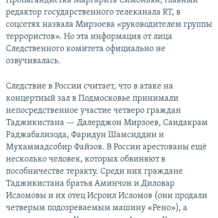
Пропагандистка Маргарита Симоньян, главный
редактор государственного телеканала RT, в
соцсетях назвала Мирзоева «руководителем группы
террористов». Но эта информация от лица
Следственного комитета официально не
озвучивалась.
Следствие в России считает, что в атаке на
концертный зал в Подмосковье принимали
непосредственное участие четверо граждан
Таджикистана — Далерджон Мирзоев, Саидакрам
Раджабализода, Фаридун Шамсиддин и
Мухаммадсобир Файзов. В России арестованы ещё
несколько человек, которых обвиняют в
пособничестве теракту. Среди них граждане
Таджикистана братья Аминчон и Диловар
Исломовы и их отец Исроил Исломов (они продали
четверым подозреваемым машину «Рено»), а