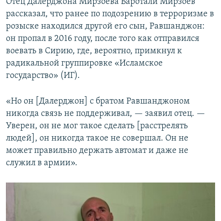
Отец Далерджона Мирзоева Баротали Мирзоев
рассказал, что ранее по подозрению в терроризме в
розыске находился другой его сын, Равшанджон:
он пропал в 2016 году, после того как отправился
воевать в Сирию, где, вероятно, примкнул к
радикальной группировке «Исламское
государство» (ИГ).
«Но он [Далерджон] с братом Равшанджоном
никогда связь не поддерживал, — заявил отец. —
Уверен, он не мог такое сделать [расстрелять
людей], он никогда такое не совершал. Он не
может правильно держать автомат и даже не
служил в армии».