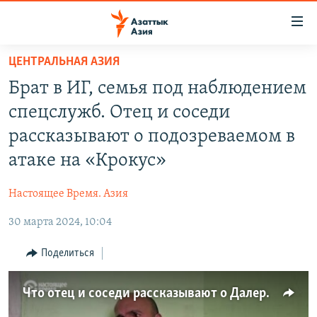
Доступность
ссылок
Вернуться
ЦЕНТРАЛЬНАЯ АЗИЯ
к
ЦЕНТРАЛЬНАЯ АЗИЯ
Брат в ИГ, семья под наблюдением
основному
НОВОСТИ
КАЗАХСТАН
содержанию
спецслужб. Отец и соседи
ВОЙНА В УКРАИНЕ
Вернутся
КЫРГЫЗСТАН
рассказывают о подозреваемом в
к
НА ДРУГИХ ЯЗЫКАХ
УЗБЕКИСТАН
атаке на «Крокус»
главной
ТАДЖИКИСТАН
ҚАЗАҚША
навигации
ПОДПИШИТЕСЬ НА НАС В СОЦСЕТЯХ
Настоящее Время. Азия
Вернутся
КЫРГЫЗЧА
к
30 марта 2024, 10:04
ЎЗБЕКЧА
поиску
Поделиться
ТОҶИКӢ
Все сайты РСЕ/РС
TÜRKMENÇE
Что отец и соседи рассказывают о Далерджоне Мирзоеве, которого подозревают в теракте в "Крокусе"