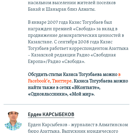
насильном выселении жителей поселков
Бакай и Шанырак близ Алматы.
В январе 2007 года Казис Тогузбаев был
награжден премией «Свобода» за вклад в
продвижение демократических ценностей в
Казахстане. С сентября 2008 года Казис
Тогузбаев работает корреспондентом Азаттыка
– Казахской редакции Радио «Свободная
Европа»/Радио «Свобода».
Обсудить статьи Казиса Тогузбаева можно
в
Facebook’е,
Твиттере
.
Казиса Тогузбаева можно
найти также в сетях
«ВКонтакте»,
«Одноклассники», «Мой мир».
Ерден КАРСЫБЕКОВ
Ерден Карсыбеков - журналист в Алматинском
бюро Азаттыка. Выпускник юридического