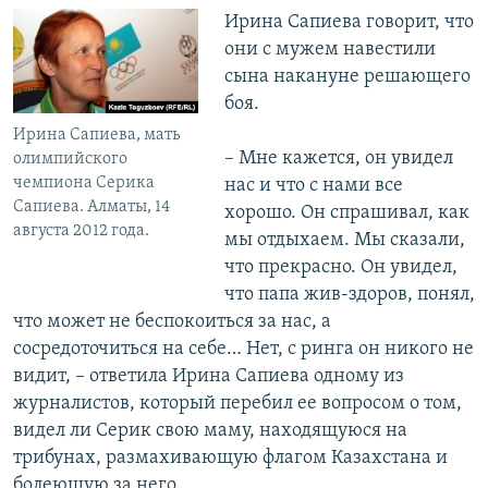
Ирина Сапиева говорит, что
они с мужем навестили
сына накануне решающего
боя.
Ирина Сапиева, мать
– Мне кажется, он увидел
олимпийского
чемпиона Серика
нас и что с нами все
Сапиева. Алматы, 14
хорошо. Он спрашивал, как
августа 2012 года.
мы отдыхаем. Мы сказали,
что прекрасно. Он увидел,
что папа жив-здоров, понял,
что может не беспокоиться за нас, а
сосредоточиться на себе… Нет, с ринга он никого не
видит, – ответила Ирина Сапиева одному из
журналистов, который перебил ее вопросом о том,
видел ли Серик свою маму, находящуюся на
трибунах, размахивающую флагом Казахстана и
болеющую за него.