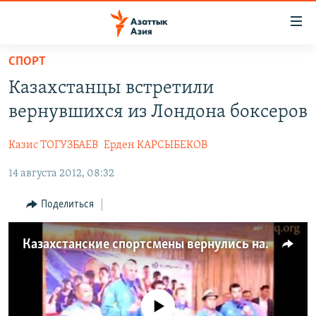
Доступность
ссылок
Вернуться
СПОРТ
к
ЦЕНТРАЛЬНАЯ АЗИЯ
Казахстанцы встретили
основному
НОВОСТИ
КАЗАХСТАН
содержанию
вернувшихся из Лондона боксеров
ВОЙНА В УКРАИНЕ
Вернутся
КЫРГЫЗСТАН
к
Казис ТОГУЗБАЕВ
Ерден КАРСЫБЕКОВ
НА ДРУГИХ ЯЗЫКАХ
УЗБЕКИСТАН
главной
14 августа 2012, 08:32
ТАДЖИКИСТАН
ҚАЗАҚША
навигации
ПОДПИШИТЕСЬ НА НАС В СОЦСЕТЯХ
Вернутся
КЫРГЫЗЧА
Поделиться
к
ЎЗБЕКЧА
поиску
Казахстанские спортсмены вернулись на Родину
ТОҶИКӢ
Все сайты РСЕ/РС
TÜRKMENÇE
No media source currently available