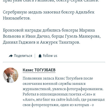
прыгунья Ольга Рыпакова, боксер Серик Сапиев.
Серебряную медаль завоевал боксер Адильбек
Ниязымбетов.
Бронзовой награды добились боксеры Марина
Вольнова и Иван Дычко, борцы Гузель Манюрова,
Даниял Гаджиев и Акжурек Танатаров.
Поделиться
Follow us
Казис ТОГУЗБАЕВ
Полковник запаса Казис Тогузбаев после
окончания военной службы занялся
журналистикой, увлекся фотографированием.
Работал в оппозиционных газетах «Сөз» и
«Азат», вёл блог на сайте kub.info, где размещал
свои фоторепортажи, один из которых - о