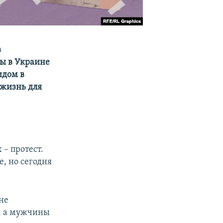
в
ны в Украине
идом в
 жизнь для
 – протест.
, но сегодня
не
й, а мужчины