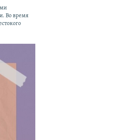
ими
и. Во время
естокого