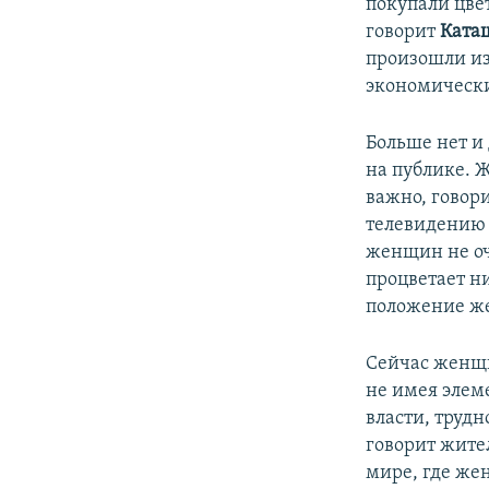
покупали цвет
говорит
Ката
произошли из
экономически
Больше нет и
на публике. 
важно, говор
телевидению 
женщин не оч
процветает н
положение ж
Сейчас женщи
не имея элеме
власти, труд
говорит жите
мире, где же