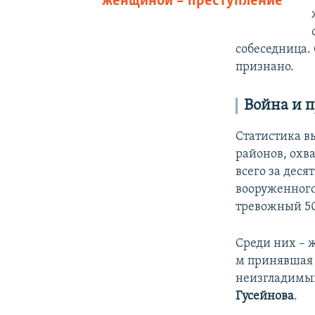
женщиной – преступление
собеседница.
признано.
Война и 
Статистика в
районов, ох
всего за дес
вооруженного
тревожный 50
Среди них – 
м принявшая 
неизгладимый
Гусейнова
.