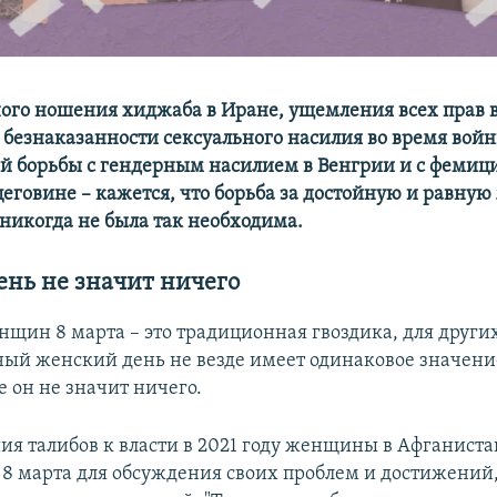
ного ношения хиджаба в Иране, ущемления всех прав 
 безнаказанности сексуального насилия во время вой
й борьбы с гендерным насилием в Венгрии и с фемиц
цеговине – кажется, что борьба за достойную и равную
икогда не была так необходима.
день не значит ничего
щин 8 марта – это традиционная гвоздика, для других
й женский день не везде имеет одинаковое значение
 он не значит ничего.
ия талибов к власти в 2021 году женщины в Афганиста
 8 марта для обсуждения своих проблем и достижени