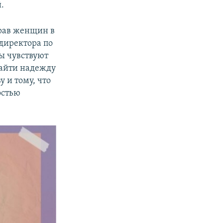
.
прав женщин в
 директора по
ы чувствуют
найти надежду
 и тому, что
остью