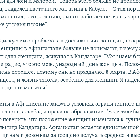
ы для жен и матерей. "Теперь этого больше не происх
ш
, владелец цветочного магазина в Кабуле. – С тех пор 
менения, к сожалению, рынок работает не очень хоро
е условия плохие".
 дискуссий о проблемах и достижениях женщин, по к
Женщины в Афганистане больше не понимают, почему 
ит одна женщина, живущая в Кандагаре. "Мы знаем бл
и радио, что это международный день женщин. Поло
ень хорошее, поэтому они не празднуют 8 марта. В А
ищета, и жизнь тяжела, особенно для женщин. Я надею
енщин изменится".
ны в Афганистане живут в условиях ограниченного 
нтарных свобод и права на образование. "Если талибы
но поверить, что положение женщин изменится к лучше
льница Кандагара. Афганистан остается единственной 
нщинам и девочкам запрещено получать среднее и вы