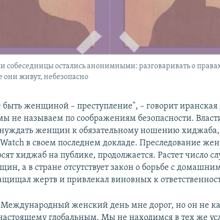
и собеседницы остались анонимными: разговаривать о прав
е они живут, небезопасно
не быть женщиной – преступление", – говорит иранска
мы не называем по соображениям безопасности. Власт
инуждать женщин к обязательному ношению хиджаба,
 Watch в своем последнем докладе. Преследование же
сят хиджаб на публике, продолжается. Растет число сл
щин, а в стране отсутствует закон о борьбе с домашни
ащищал жертв и привлекал виновных к ответственнос
"Международный женский день мне дорог, но он не ка
настоящему глобальным. Мы не находимся в тех же усл