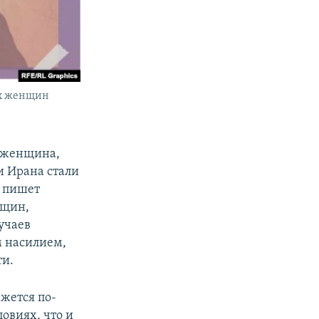
ах женщин
я женщина,
и Ирана стали
 пишет
нщин,
учаев
м насилием,
ти.
жется по-
овиях, что и