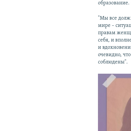
образование.
"Мы все долж
мире – ситуа
правам женщи
себя, и впол
и вдохновени
очевидно, что
соблюдены".