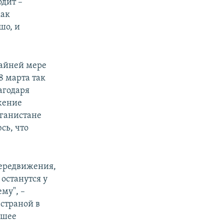
одит –
как
шо, и
райней мере
8 марта так
агодаря
жение
фганистане
сь, что
передвижения,
 останутся у
му", –
страной в
сшее