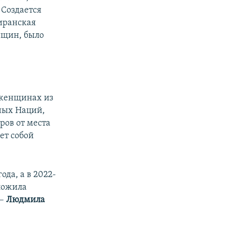
 Создается
 иранская
нщин, было
 женщинах из
ных Наций,
ров от места
ет собой
да, а в 2022-
ложила
 –
Людмила