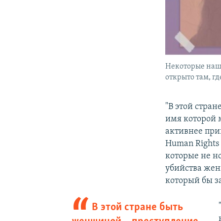
Некоторые наш
открыто там, гд
"В этой стра
имя которой 
активнее пр
Human Rights
которые не но
убийства жен
который бы з
В этой стране быть