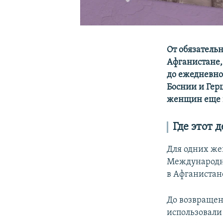
От обязатель
Афганистане,
до ежедневно
Боснии и Гер
женщин еще н
Где этот 
Для одних жен
Международны
в Афганистане
До возвращен
использовали