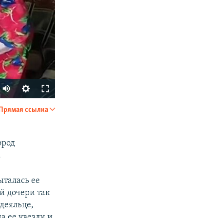
Прямая ссылка
SHARE
ород
.
ыталась ее
й дочери так
одеяльце,
px
width
а ее увезли и