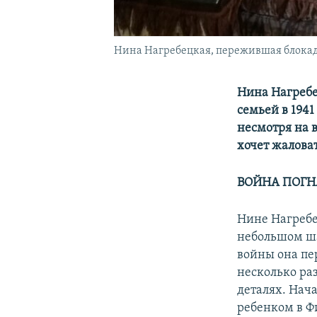
Нина Нагребецкая, пережившая блокаду
Нина Нагребе
семьей в 1941
несмотря на 
хочет жалова
ВОЙНА ПОГН
Нине Нагребе
небольшом ша
войны она пе
несколько ра
деталях. Нач
ребенком в Ф