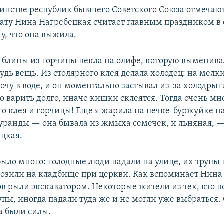
шинстве республик бывшего Советского Союза отмечаю
дату Нина Нагребецкая считает главным праздником в
у, что она выжила.
и блины из горчицы пекла на олифе, которую выменива
удь вещь. Из столярного клея делала холодец: на мел
очу в воде, и он моментально застывал из-за холодрыг
о варить долго, иначе кишки склеятся. Тогда очень м
ого клея и горчицы! Еще я жарила на печке-буржуйке н
уранды — она бывала из жмыха семечек, и льняная, 
цкая.
ыло много: голодные люди падали на улице, их трупы
озили на кладбище при церкви. Как вспоминает Нина
ов рыли экскаватором. Некоторые жители из тех, кто 
упы, иногда падали туда же и не могли уже выбраться.
а были силы.