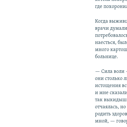
где похорони
Когда выживш
врачи думали
потребовалось
наесться, был
много картош
больнице.
— Сила воли 
они столько л
истощения все
и мне сказал
так выкидыш, 
отчаялась, но
родить здоров
мной, — гово