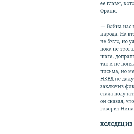
ее главы, ко
Франк.
— Война нас 
народа. На вт
не было, но 
пока не трог
шаге, допраши
так и не поня
письма, но ме
НКВД не даду
заключив фик
стала получат
он сказал, чт
говорит Нина
ХОЛОДЕЦ ИЗ