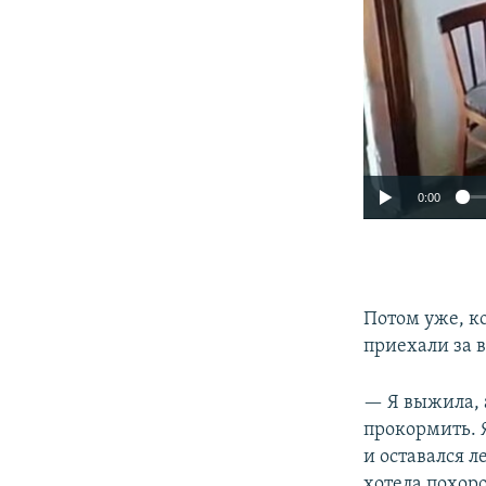
0:00
Потом уже, ко
приехали за 
— Я выжила, а
прокормить. 
и оставался л
хотела похоро