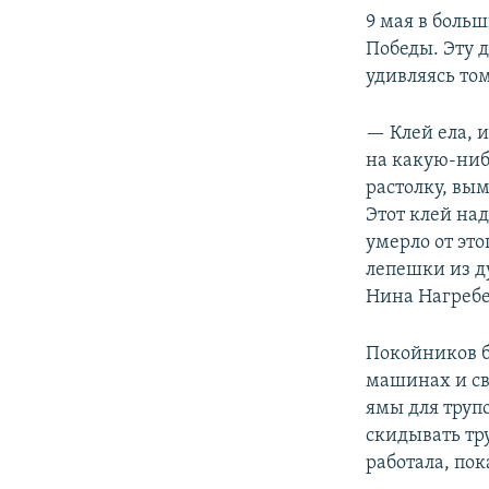
9 мая в боль
Победы. Эту 
удивляясь том
— Клей ела, 
на какую-ниб
растолку, вым
Этот клей над
умерло от эт
лепешки из д
Нина Нагребе
Покойников б
машинах и св
ямы для труп
скидывать тр
работала, пок