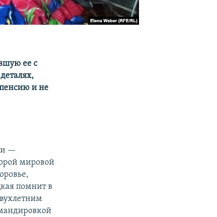
вшую ее с
 деталях,
 пенсию и не
ни —
торой мировой
оровье,
цкая помнит в
двухлетним
омандировкой