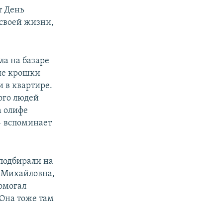
т День
 своей жизни,
ла на базаре
кие крошки
и в квартире.
ного людей
а олифе
— вспоминает
 подбирали на
 Михайловна,
помогал
 Она тоже там