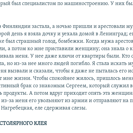
торый был специалистом по машиностроению. У них б
в Финляндии застала, а ночью пришли и арестовали му
орой день я взяла дочку и уехала домой в Ленинград; 
уже был страшный голод, бомбежки. Когда мужа аресто
али, а потом ко мне приставили женщину; она знала о
вала меня. У нее даже ключи от квартиры были. Кто о
ла, но из-за нее много людей погибло. Я стала искать 
ня вызвали и сказали, чтобы я даже не пыталась его и
т мне жизни. Чтобы спокойнее жилось, пришлось мен
тивный брак со знакомым Сергеем, который служил в 
ь продукты. А потом вдруг приходит опять эта женщина
о из-за меня его увольняют из армии и отправляют на 
 Нагребецкая, еле сдерживая слезы.
 СТОЛЯРНОГО КЛЕЯ