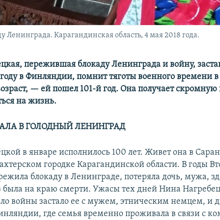
 Ленинграда. Карагандинская область, 4 мая 2018 года.
цкая, пережившая блокаду Ленинграда и войну, заста
 году в Финляндии, помнит тяготы военного времени в
возраст, — ей пошел 101-й год. Она получает скромную
ться на жизнь.
АЛА В ГОЛОДНЫЙ ЛЕНИНГРАД
цкой в январе исполнилось 100 лет. Живет она в Сара
хтерском городке Карагандинской области. В годы В
режила блокаду в Ленинграде, потеряла дочь, мужа, зд
з была на краю смерти. Ужасы тех дней Нина Нагребе
ало войны застало ее с мужем, этническим немцем, и 
инляндии, где семья временно проживала в связи с к