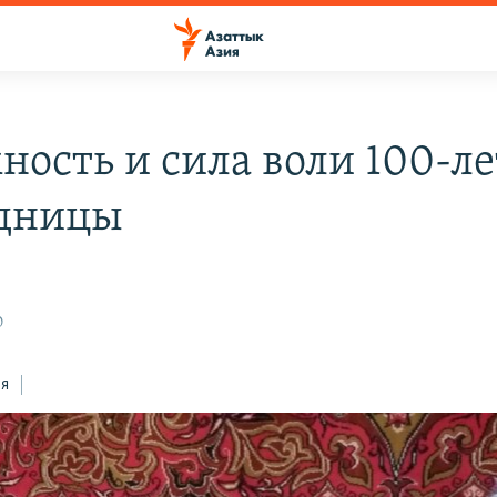
ность и сила воли 100-л
дницы
0
ся