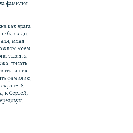
ыла фамилия
жа как врага
еще блокады
вали, меня
 каждом моем
на такая, я
мужа, писать
скать, иначе
ять фамилию,
охране. Я
, и Сергей,
передовую, —