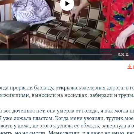
0:02:11
EMBED
гда прорвали блокаду, открылась железная дорога, в г
выжившими, выносили на носилках, забирали и трупы
 вот доченька нет, она умерла от голода, я как могла п
Я уже лежала пластом. Когда меня увозили, трупик мое
ежать у дома, до этого я успела ее обмыть, завернула в 
нить, но не смогла. Меня увезли, и я даже не знаю, куд