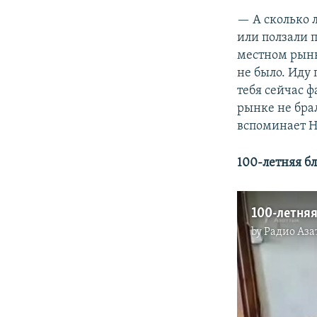
— А сколько 
или ползали п
местном рынк
не было. Иду 
тебя сейчас ф
рынке не брал
вспоминает Н
100-летняя б
100-летняя
by
Радио Аза