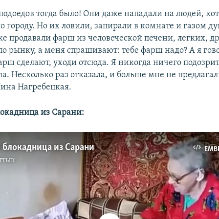
людоедов тогда было! Они даже нападали на людей, ко
о городу. Но их ловили, запирали в комнате и газом д
е продавали фарш из человеческой печени, легких, др
по рынку, а меня спрашивают: тебе фарш надо? А я гово
арш сделают, уходи отсюда. Я никогда ничего подозри
а. Несколько раз отказала, и больше мне не предлага
ина Нагребецкая.
локадница из Сарани:
 блокадница из Сарани
EMB
ттык
No media source currently available