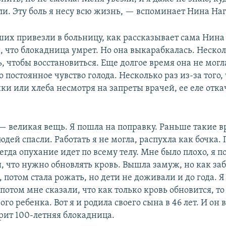
ли. Эту боль я несу всю жизнь, — вспоминает Нина На
их привезли в больницу, как рассказывает сама Нин
, что блокадница умрет. Но она выкарабкалась. Нескол
, чтобы восстановиться. Еще долгое время она не мог
о постоянное чувство голода. Несколько раз из-за того,
ки или хлеба несмотря на запреты врачей, ее еле отка
— великая вещь. Я пошла на поправку. Раньше такие в
юдей спасли. Работать я не могла, распухла как бочка.
гда опухание идет по всему телу. Мне было плохо, я п
и, что нужно обновлять кровь. Вышла замуж, но как з
потом стала рожать, но дети не доживали и до года. Я
 потом мне сказали, что как только кровь обновится, то
ого ребенка. Вот я и родила своего сына в 46 лет. И он в
рит 100-летняя блокадница.