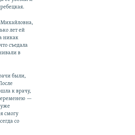
гребецкая.
а Михайловна,
ько лет ей
ла никак
 что съедала
чивали в
рачи были,
 После
ошла к врачу,
абеременею —
 уже
 я смогу
сегда со