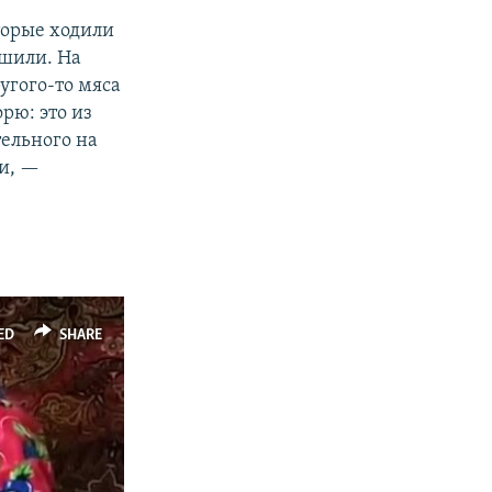
торые ходили
ушили. На
угого-то мяса
рю: это из
тельного на
ли, —
ED
SHARE