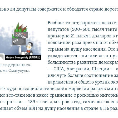
ьно ли депутаты содержатся и обходятся стране дорог
Вообще-то нет, зарплаты казахс
депутатов (500–600 тысяч тенге 
примерно 21 тысяча долларов в го
половиной раза превышают объ
страны на душу населения. Это 
укладывается в цивилизованную
большинстве развитых демокра
о «содержание».
— США, Австралии, Швеции — 
лыма Смагулулы.
или чуть больше соотношение з
парламента и общего уровня эк
сть куда: в «социалистической» Норвегии разрыв ми
, но все-таки ни в какое сравнение с роскошью нигери
я зарплата — 189 тысяч долларов в год, самая высокая 
шает объем ВВП на душу населения в стране в 116 раз