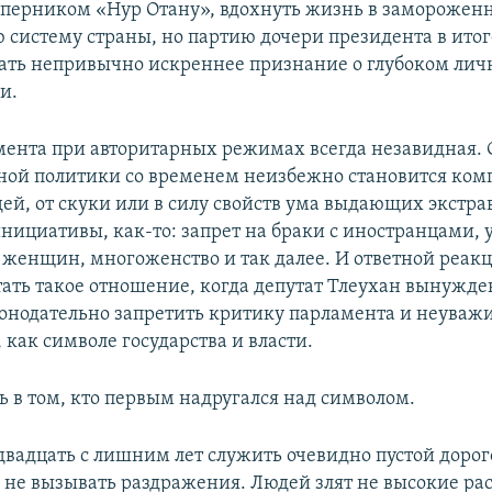
перником «Нур Отану», вдохнуть жизнь в заморожен
 систему страны, но партию дочери президента в итог
лать непривычно искреннее признание о глубоком ли
и.
мента при авторитарных режимах всегда незавидная.
ной политики со временем неизбежно становится ко
ей, от скуки или в силу свойств ума выдающих экстр
нициативы, как-то: запрет на браки с иностранцами, у
 женщин, многоженство и так далее. И ответной реак
стать такое отношение, когда депутат Тлеухан вынужде
конодательно запретить критику парламента и неуваж
 как символе государства и власти.
ь в том, кто первым надругался над символом.
вадцать с лишним лет служить очевидно пустой доро
 не вызывать раздражения. Людей злят не высокие ра