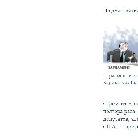
Но действител
Парламент и ег
Карикатура Га
Стремиться е
полтора раза
депутатов, чь
США, — превы