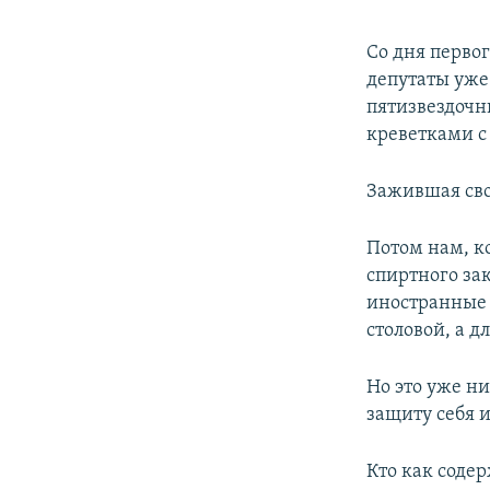
Со дня перво
депутаты уже
пятизвездочн
креветками с
Зажившая св
Потом нам, ко
спиртного зак
иностранные 
столовой, а д
Но это уже н
защиту себя и
Кто как содер