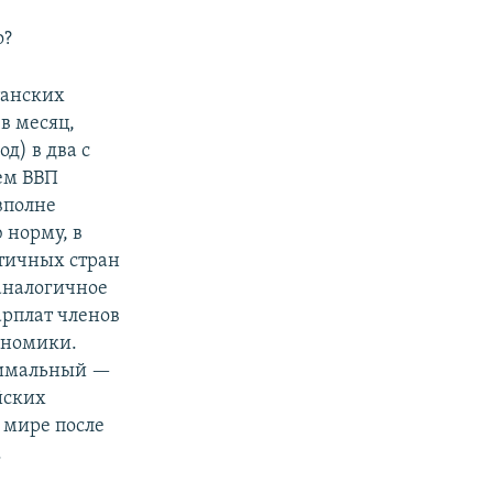
о?
танских
в месяц,
д) в два с
ем ВВП
вполне
 норму, в
тичных стран
аналогичное
арплат членов
ономики.
нимальный —
йских
в мире после
.