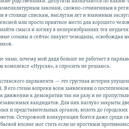
изкие родственники. Депутаты назначаются по каким-
номенклатурным законам, сложно-сочиненным в реги
 в столице спискам, выслугам лет и взаимным заслуг
енсией или просто приятное место для хорошего челов
 найти смысл и логику в непереизбраниях тех неудачн
овые созывы и сейчас пакуют чемоданы, освобождая ме
иков.
е знаю, почему мой дядя больше не работает в парлам
м комплексе «Нурсая», а спросить не решаюсь.
хстанского парламента — это грустная история упуще
. В его стены вопреки всем заявлениям о постепенном
 движении к демократии так ни разу и не пропустили
независимых кандидатов. Для них наглухо закрыты дв
ных и представительных органов, вплоть до городских
оветов. Осторожной конкуренции боятся даже среди св
баевой вполне мог стать если не яростным противнико