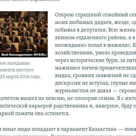
Открою страшный семейный сек
моих любимых дядьев, жезде, 
побывал в депутатах. Всю жизнь
акимом отдаленного района, а в
неожиданно попал в мажилис. 
хозяйственник, умело проведши
через исторические бури, за пять
ное заседание
мажилисе ничем примечательны
амента шестого
выдал, громких заявлений не сд
 25 марта 2016 года.
дискуссии не вступал, глупые и
журналистам не давал — скром
 почетом вышел на пенсию, не опозорив семью. Я с ин
олитической карьерой родственника и, наверное, буду 
арной памяти она останется.
и иные люди попадают в парламент Казахстана — поня