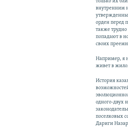
только их бл
внутренним 
утвержденным
орден перед п
также трудно
попадают в н
своих преемн
Например, я н
живет в жило
История каза
возможностей
эволюционном
одного-двух 
законодатель
поселковых с
Дариги Назар