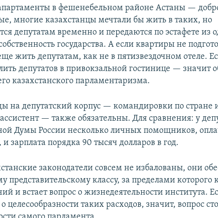
апартаменты в фешенебельном районе Астаны — добр
е, многие казахстанцы мечтали бы жить в таких, но
тся депутатам временно и передаются по эстафете из о
 собственность государства. А если квартиры не подгот
еще жить депутатам, как не в пятизвездочном отеле. Ес
елить депутатов в привокзальной гостинице — значит 
сего казахстанского парламентаризма.
ды на депутатский корпус — командировки по стране и
 ассистент — также обязательны. Для сравнения: у деп
ной Думы России несколько личных помощников, опл
 и зарплата порядка 90 тысяч долларов в год.
хстанские законодатели совсем не избалованы, они об
 представительскому классу, за пределами которого 
ий и встает вопрос о жизнедеятельности института. Е
 о целесообразности таких расходов, значит, вопрос сто
ости самого парламента.