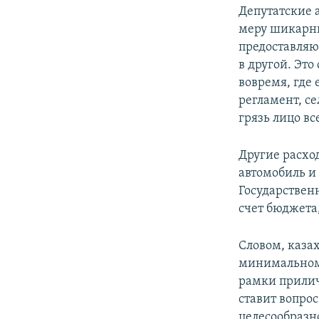
Депутатские 
меру шикарны
предоставляю
в другой. Это
вовремя, где 
регламент, с
грязь лицо в
Другие расхо
автомобиль и
Государствен
счет бюджета,
Словом, каза
минимальному
рамки прилич
ставит вопрос
целесообразн