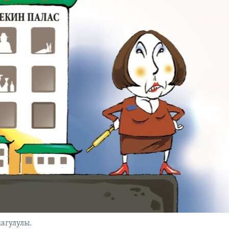
агулулы.