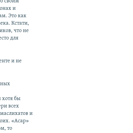
то своим
онах и
ам. Это как
ека. Кстати,
иков, что не
сто для
енте и не
нных
 хотя бы
ери всех
 маслихатов и
оих. «Асар»
м, то