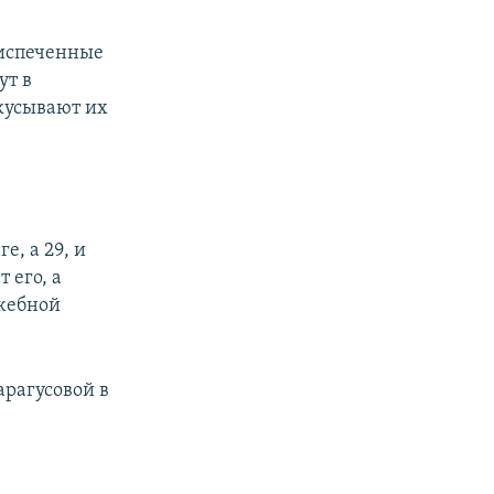
оиспеченные
ут в
кусывают их
е, а 29, и
 его, а
ужебной
арагусовой в