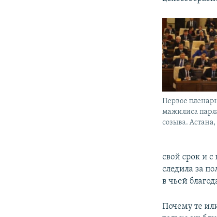
Первое пленар
мажилиса парл
созыва. Астана,
свой срок и с
следила за п
в чьей благод
Почему те ил