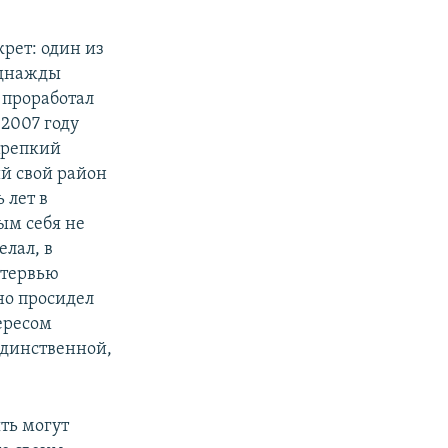
рет: один из
однажды
 проработал
 2007 году
Крепкий
й свой район
 лет в
м себя не
елал, в
нтервью
но просидел
тересом
единственной,
ть могут