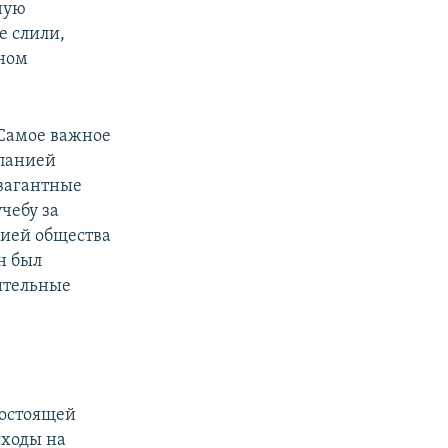
ную
е слили,
чном
 Самое важное
мпанией
авагантные
чебу за
цией общества
н был
ительные
гостоящей
сходы на