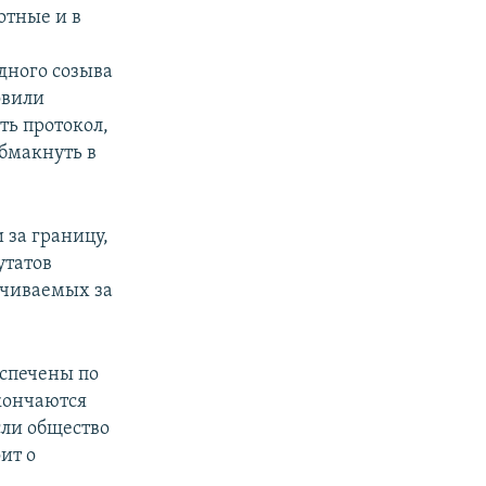
отные и в
дного созыва
овили
ть протокол,
обмакнуть в
 за границу,
утатов
ачиваемых за
еспечены по
кончаются
сли общество
ит о