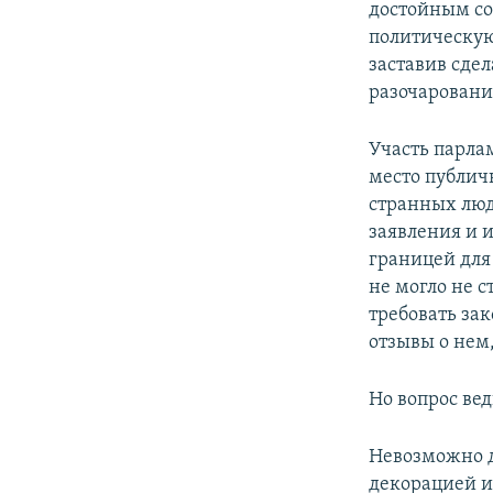
достойным со
политическую
заставив сде
разочаровани
Участь парла
место публич
странных люд
заявления и и
границей для
не могло не 
требовать за
отзывы о нем,
Но вопрос вед
Невозможно д
декорацией и