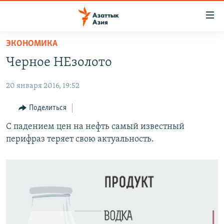
Доступность
ссылок
Вернуться
ЭКОНОМИКА
к
ЦЕНТРАЛЬНАЯ АЗИЯ
Черное НЕзолото
основному
НОВОСТИ
КАЗАХСТАН
содержанию
20 января 2016, 19:52
ВОЙНА В УКРАИНЕ
Вернутся
КЫРГЫЗСТАН
к
НА ДРУГИХ ЯЗЫКАХ
УЗБЕКИСТАН
Поделиться
главной
ТАДЖИКИСТАН
ҚАЗАҚША
С падением цен на нефть самый известный
навигации
ПОДПИШИТЕСЬ НА НАС В СОЦСЕТЯХ
перифраз теряет свою актуальность.
Вернутся
КЫРГЫЗЧА
к
ЎЗБЕКЧА
поиску
ТОҶИКӢ
Все сайты РСЕ/РС
TÜRKMENÇE