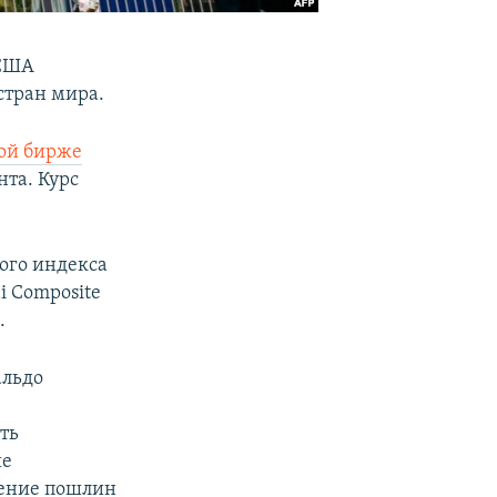
 США
стран мира.
ой бирже
нта. Курс
ого индекса
i Composite
.
альдо
ть
ие
дение пошлин