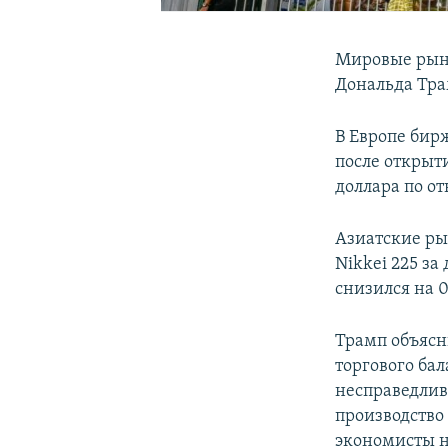
Мировые рын
Дональда Тра
В Европе бир
после открыти
доллара по о
Азиатские ры
Nikkei 225 за
снизился на 0
Трамп объясн
торгового ба
несправедлив
производство
экономисты н