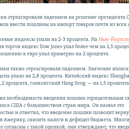
ки отреагировали падением на решение президента
мпа ввести пошлины на импорт товаров почти из всех 
жевые индексы упали на 2-3 процента. На
Нью-Йоркск
я торгов индекс Dow Jones упал более чем на 2,5 проце
тношению к евро упал примерно на 2 процента.
нки также отреагировали падением. Значение японск
 день упало на 2,8 процента. Китайский индекс Shangha
,2 процента, гонконгский Hang Seng — на 1,5 процента
ил необходимость введения пошлин отрицательным с
ланса США с большинством стран мира. Он назвал это
остью и отметил, что введение пошлин позволит верну
 в Америку, снизить налоги и дефицит бюджета. Мног
е согласны с такой оценкой, они утверждают, что вве