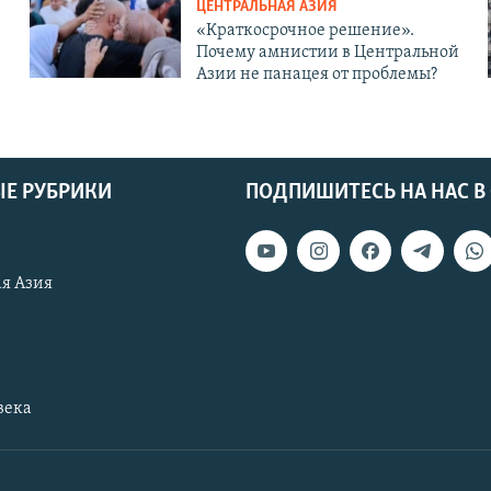
ЦЕНТРАЛЬНАЯ АЗИЯ
«Краткосрочное решение».
Почему амнистии в Центральной
Азии не панацея от проблемы?
Е РУБРИКИ
ПОДПИШИТЕСЬ НА НАС В
я Азия
века