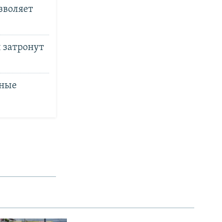
зволяет
 затронут
нные