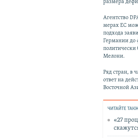
размера дефи
Агентство DP
мерах ЕС мож
подхода заяв
Германии до 
политически
Мелони.
Ряд стран, в 
ответ на дей
Восточной Аз
ЧИТАЙТЕ ТАКЖ
«27 про
скажутс