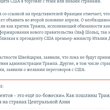
цита США в торговле с теми или иными странами.
A со ссылкой на представителей Франции отмечает, что
ет объявить во второй половине апреля. О необходимо
или как критик Трампа, исполняющий обязанности ка
формирования нового правительства Олаф Шольц, так 
 близкая к президенту США премьер-министр Италии
частности Швейцария, заявили, что пока не будут прин
ствия администрации Трампа. Другие, в том числе стр
ии, заявили о желании переговоров с США.
Е:
центов – это ещё по-божески». Как пошлины Трам
я на странах Центральной Азии