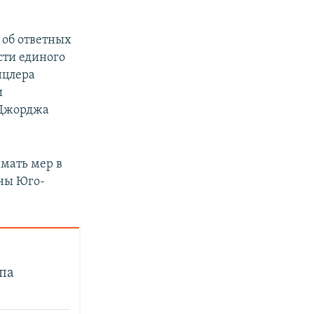
 об ответных
сти единого
нцлера
и
 Джорджа
имать мер в
аны Юго-
па