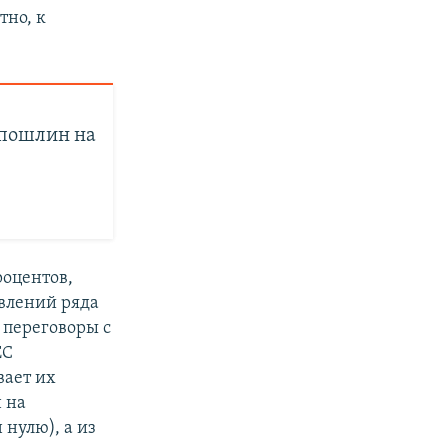
тно, к
 пошлин на
роцентов,
явлений ряда
 переговоры с
ЕС
вает их
 на
 нулю), а из