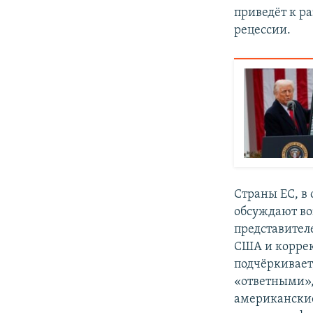
приведёт к ра
рецессии.
Страны ЕС, в
обсуждают во
представител
США и коррек
подчёркивает
«ответными»,
американские 