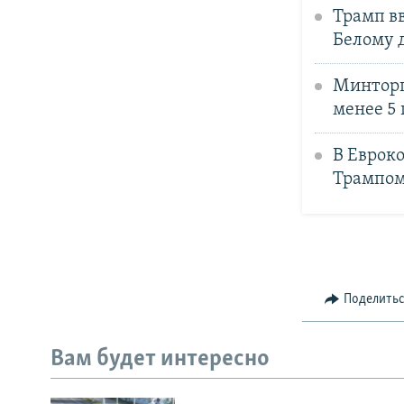
Трамп в
Белому 
Минторг
менее 5
В Евроко
Трампом
Поделить
Вам будет интересно