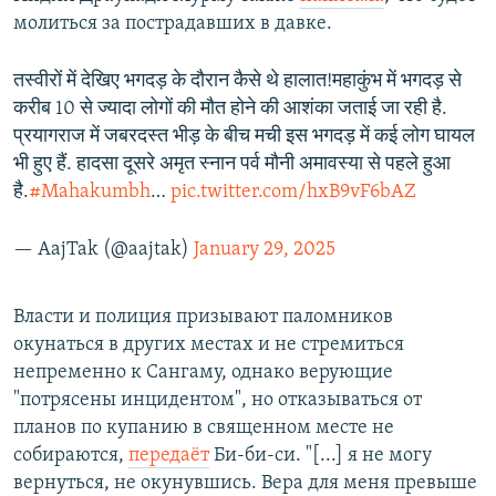
молиться за пострадавших в давке.
तस्वीरों में देखिए भगदड़ के दौरान कैसे थे हालात!महाकुंभ में भगदड़ से
करीब 10 से ज्यादा लोगों की मौत होने की आशंका जताई जा रही है.
प्रयागराज में जबरदस्त भीड़ के बीच मची इस भगदड़ में कई लोग घायल
भी हुए हैं. हादसा दूसरे अमृत स्नान पर्व मौनी अमावस्या से पहले हुआ
है.
#Mahakumbh
…
pic.twitter.com/hxB9vF6bAZ
— AajTak (@aajtak)
January 29, 2025
Власти и полиция призывают паломников
окунаться в других местах и не стремиться
непременно к Сангаму, однако верующие
"потрясены инцидентом", но отказываться от
планов по купанию в священном месте не
собираются,
передаёт
Би-би-си. "[...] я не могу
вернуться, не окунувшись. Вера для меня превыше