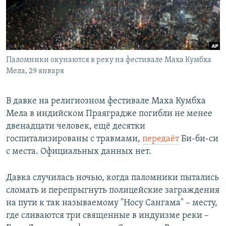
Паломники окунаются в реку на фестивале Маха Кумбха
Мела, 29 января
В давке на религиозном фестивале Маха Кумбха
Мела в индийском Праяградже погибли не менее
двенадцати человек, ещё десятки
госпитализированы с травмами,
передаёт
Би-би-си
с места. Официальных данных нет.
Давка случилась ночью, когда паломники пытались
сломать и перепрыгнуть полицейские заграждения
на пути к так называемому "Носу Сангама" – месту,
где сливаются три священные в индуизме реки –