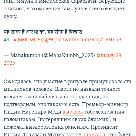
Ганг, Ямуна и мифическая Сарасвати. Верующие
считают, что омовение там лучше всего очищает
душу.
यह सागर है आस्था का, यह संगम है विश्वास
का...
#एकता_का_महाकुम्भ
pic.twitter.com/9cq7UeHE5B
— Mahakumbh (@MahaKumbh_2025)
January 28,
2025
Ожидалось, что участие в ритуале примут около ста
миллионов человек. Власти не назвали точного
количества погибших и пострадавших, но
подтвердили, что таковые есть. Премьер-министр
Индии Нарендра Моди
выразил
соболезнования
паломникам, "потерявшим своих близких", и
пожелал выздоровления раненым. Президент
Индии Драупади Мурму также
написала
, что будет