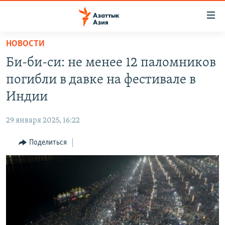
Доступность
ссылок
Вернуться
НОВОСТИ
к
ЦЕНТРАЛЬНАЯ АЗИЯ
Би-би-си: не менее 12 паломников
основному
НОВОСТИ
КАЗАХСТАН
содержанию
погибли в давке на фестивале в
ВОЙНА В УКРАИНЕ
Вернутся
КЫРГЫЗСТАН
Индии
к
НА ДРУГИХ ЯЗЫКАХ
УЗБЕКИСТАН
главной
29 января 2025, 16:22
ТАДЖИКИСТАН
ҚАЗАҚША
навигации
ПОДПИШИТЕСЬ НА НАС В СОЦСЕТЯХ
Вернутся
Поделиться
КЫРГЫЗЧА
к
ЎЗБЕКЧА
поиску
ТОҶИКӢ
Все сайты РСЕ/РС
TÜRKMENÇE