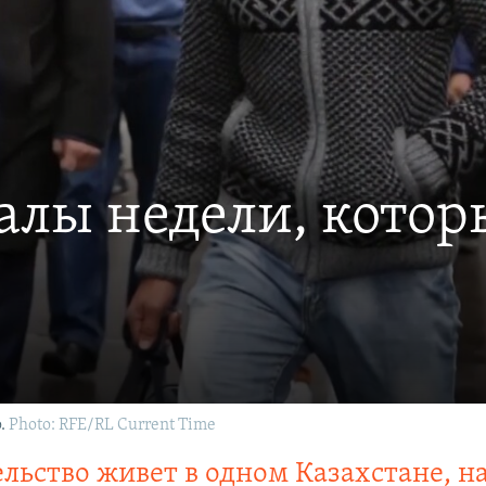
лы недели, котор
.
Photo: RFE/RL Current Time
льство живет в одном Казахстане, на