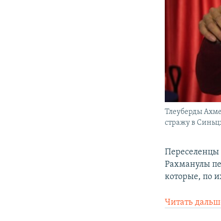
Тлеуберды Ахме
стражу в Синьцз
Переселенцы 
Рахманулы пе
которые, по и
Читать дальш