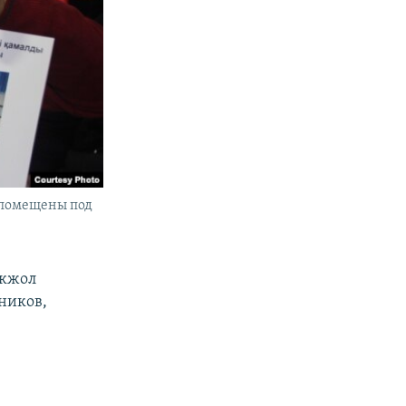
, помещены под
Акжол
ников,