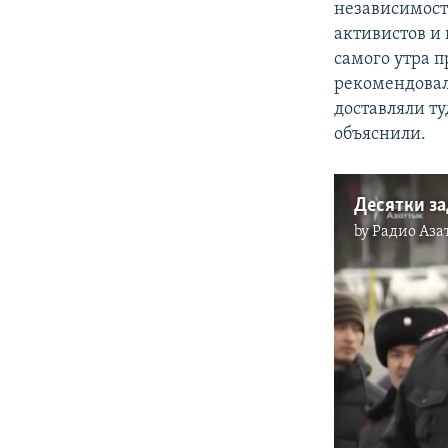
независимост
активистов и
самого утра п
рекомендовал
доставляли т
объяснили.
by
Радио Аза