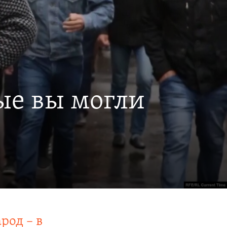
ые вы могли
род – в