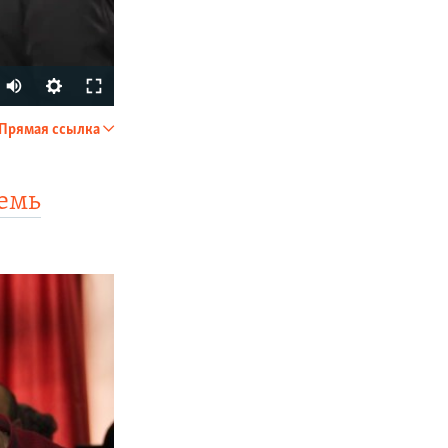
Прямая ссылка
SHARE
семь
px
width