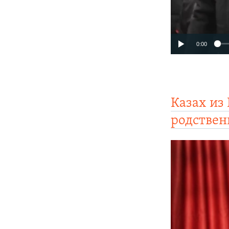
0:00
Казах из
родствен