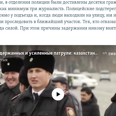
и, в отделения полиции были доставлены десятки гра
 как минимум три журналиста. Полицейские подстерег
рямо у подъезда и, когда люди выходили на улицу, им 
и проследовать в ближайший участок. Тех, кто отказы
уда силой. При этом причины задержания никому внятн
Десятки задержанных и усиленные патрули: казахстанцы отметили День независимости
EMB
ттык
No media source currently available