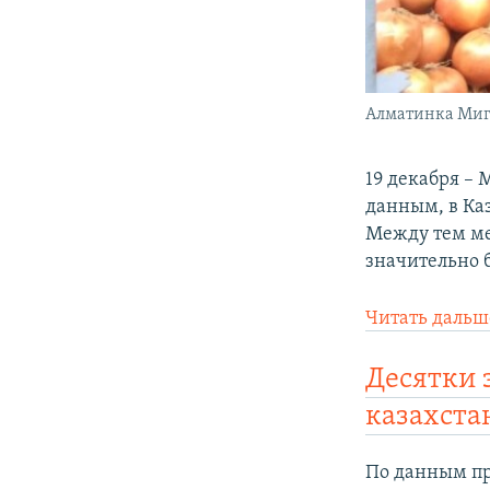
Алматинка Миги
19 декабря –
данным, в Ка
Между тем ме
значительно 
Читать дальш
Десятки 
казахста
По данным пр