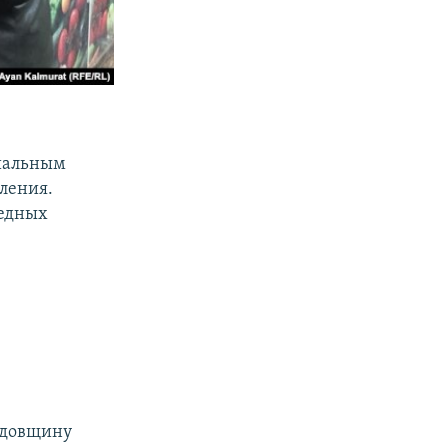
циальным
еления.
бедных
годовщину