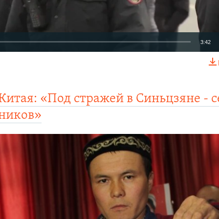
3:42
EMBED
 Китая: «Под стражей в Синьцзяне - 
ников»