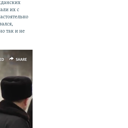
жданских
али их с
настоятельно
вался,
о так и не
ED
SHARE