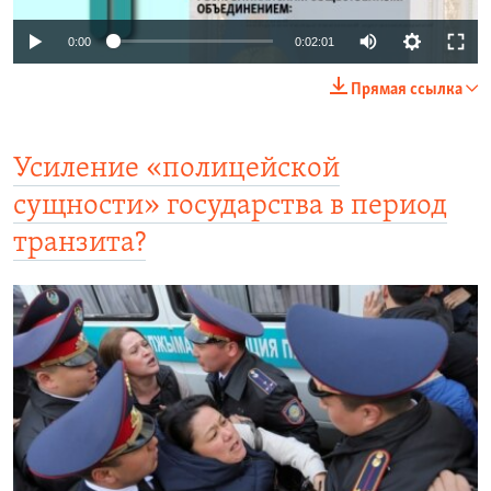
0:00
0:02:01
Прямая ссылка
Усиление «полицейской
сущности» государства в период
транзита?