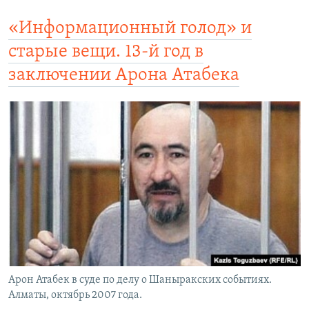
«Информационный голод» и
старые вещи. 13-й год в
заключении Арона Атабека
Арон Атабек в суде по делу о Шаныракских событиях.
Алматы, октябрь 2007 года.