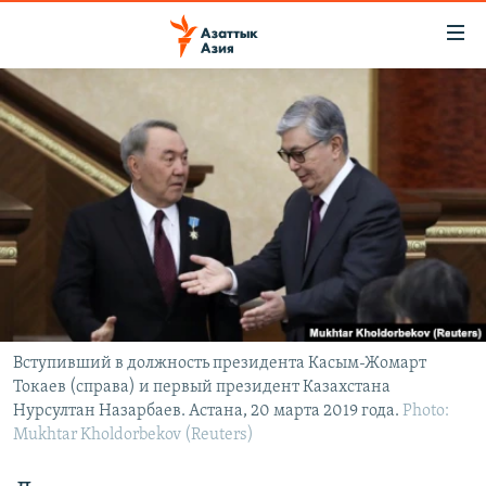
Доступность
ссылок
Вернуться
к
ЦЕНТРАЛЬНАЯ АЗИЯ
основному
НОВОСТИ
КАЗАХСТАН
содержанию
ВОЙНА В УКРАИНЕ
Вернутся
КЫРГЫЗСТАН
к
НА ДРУГИХ ЯЗЫКАХ
УЗБЕКИСТАН
главной
ТАДЖИКИСТАН
ҚАЗАҚША
навигации
ПОДПИШИТЕСЬ НА НАС В СОЦСЕТЯХ
Вернутся
КЫРГЫЗЧА
к
ЎЗБЕКЧА
поиску
Вступивший в должность президента Касым-Жомарт
Токаев (справа) и первый президент Казахстана
ТОҶИКӢ
Все сайты РСЕ/РС
Нурсултан Назарбаев. Астана, 20 марта 2019 года.
Photo:
TÜRKMENÇE
Mukhtar Kholdorbekov (Reuters)