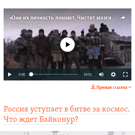
«Они их личность ломают. Чистят мозги и внедряют свое»
by
Радио Азаттык
No media source currently available
0:00
24:52
Прямая ссылка
Россия уступает в битве за космос.
Что ждет Байконур?