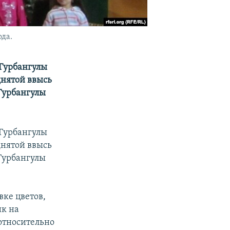
да.
 Гурбангулы
днятой ввысь
 Гурбангулы
 Гурбангулы
днятой ввысь
 Гурбангулы
вке цветов,
к на
относительно