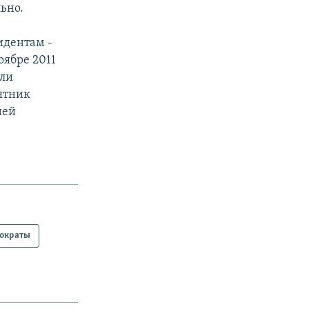
ьно.
идентам -
оябре 2011
ыли
ятник
ией
тократы