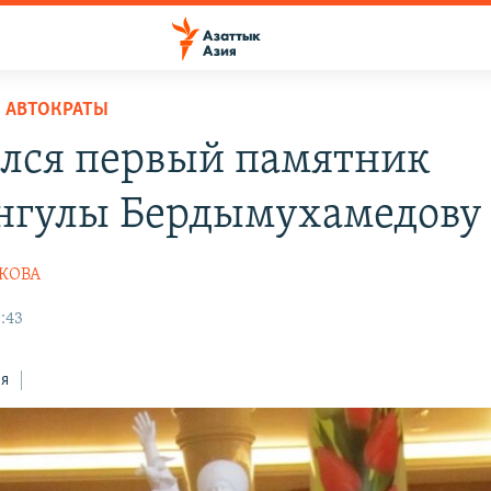
 АВТОКРАТЫ
лся первый памятник
нгулы Бердымухамедову
ШКОВА
:43
ся