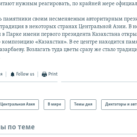
читают нужным реагировать, по крайней мере официал
ь памятники своим несменяемым авторитарным през
 традиция в некоторых странах Центральной Азии. В н
ы в Парке имени первого президента Казахстана откр
 композицию «Казахстан». В ее центре находится пам
зарбаеву. Возлагать туда цветы сразу же стало традиц
.
ся
Follow us
Print
Центральная Азия
В мире
Темы дня
Диктаторы и ав
ы по теме