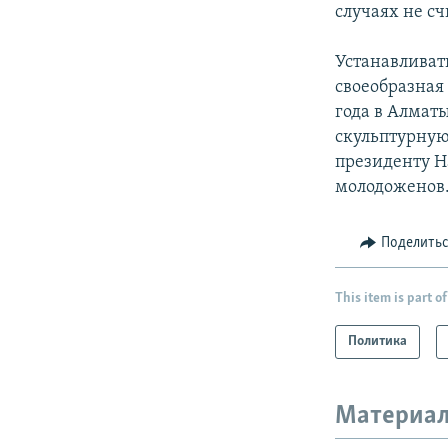
случаях не с
Устанавливат
своеобразная
года в Алмат
скульптурную
президенту На
молодоженов
Поделить
This item is part of
Политика
Материал