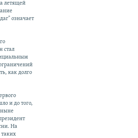
ра летящей
вание
даг" означает
го
н стал
официальным
 ограничений
ь, как долго
ервого
о и до того,
оныне
 президент
сни. На
 таких