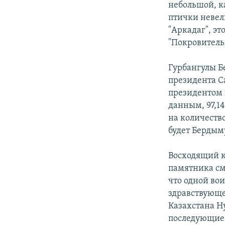
небольшой, к
птички невел
"Аркадаг", э
"Покровитель
Гурбангулы Б
президента Са
президентом 
данным, 97,1
на количеств
будет Бердым
Восходящий к
памятника см
что одной во
здравствующе
Казахстана Ну
последующие 