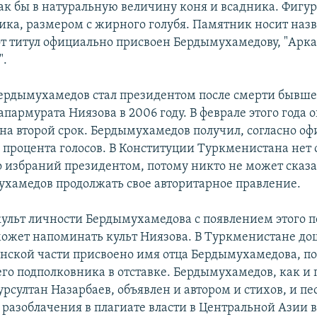
ак бы в натуральную величину коня и всадника. Фигу
ика, размером с жирного голубя. Памятник носит наз
тот титул официально присвоен Бердымухамедову, "Арка
".
ердымухамедов стал президентом после смерти бывше
пармурата Ниязова в 2006 году. В феврале этого года о
на второй срок. Бердымухамедов получил, согласно 
4 процента голосов. В Конституции Туркменистана нет
о избраний президентом, потому никто не может сказат
ухамедов продолжать свое авторитарное правление.
ульт личности Бердымухамедова с появлением этого п
ожет напоминать культ Ниязова. В Туркменистане дошл
инской части присвоено имя отца Бердымухамедова, п
го подполковника в отставке. Бердымухамедов, как и
рсултан Назарбаев, объявлен и автором и стихов, и пе
разоблачения в плагиате власти в Центральной Азии в