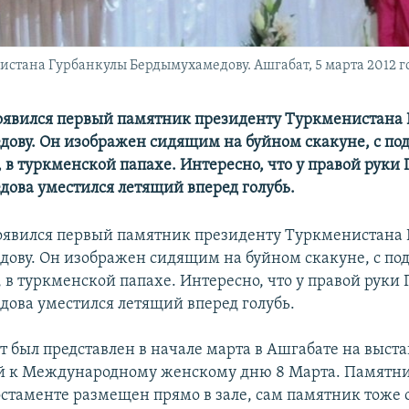
тана Гурбанкулы Бердымухамедову. Ашгабат, 5 марта 2012 го
оявился первый памятник президенту Туркменистана
ову. Он изображен сидящим на буйном скакуне, с по
 в туркменской папахе. Интересно, что у правой руки
ова уместился летящий вперед голубь.
оявился первый памятник президенту Туркменистана
ову. Он изображен сидящим на буйном скакуне, с по
 в туркменской папахе. Интересно, что у правой руки
ова уместился летящий вперед голубь.
 был представлен в начале марта в Ашгабате на выста
й к Международному женскому дню 8 Марта. Памятни
стаменте размещен прямо в зале, сам памятник тоже 