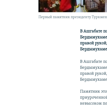
Первый памятник президенту Туркменис
В Ашгабате п
Бердымухамед
правой рукой,
Бердымухамед
В Ашгабате п
Бердымухамед
правой рукой,
Бердымухамед
Памятник этот
приуроченно
невысоком по