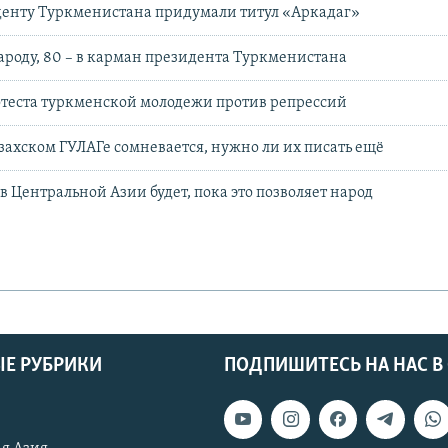
денту Туркменистана придумали титул «Аркадаг»
ароду, 80 – в карман президента Туркменистана
отеста туркменской молодежи против репрессий
азахском ГУЛАГе сомневается, нужно ли их писать ещё
в Центральной Азии будет, пока это позволяет народ
Е РУБРИКИ
ПОДПИШИТЕСЬ НА НАС В