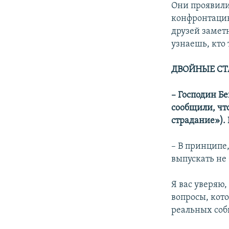
Они проявили 
конфронтацию
друзей заметн
узнаешь, кто 
ДВОЙНЫЕ С
– Господин Б
сообщили, чт
страдание»). 
– В принципе
выпускать не 
Я вас уверяю
вопросы, кот
реальных соб