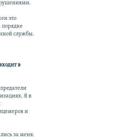
арушениями.
жен это
м порядке
енной службы.
входит в
 предатели
изациях. Я в
ы
лицемеров и
ились за меня.