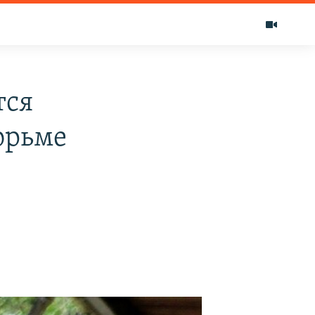
тся
юрьме