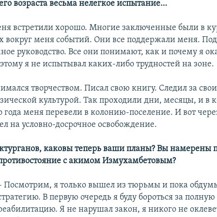
его возраста весьма нелегкое испытание…
еня встретили хорошо. Многие заключенные были в ку
 вокруг меня событий. Они все поддержали меня. По
ое руководство. Все они понимают, как и почему я ока
этому я не испытывал каких-либо трудностей на зоне.
имался творчеством. Писал свою книгу. Следил за сво
зической культурой. Так проходили дни, месяцы, и в 
го года меня перевели в колонию-поселение. И вот чере
ел на условно-досрочное освобождение.
ектурганов, каковы теперь ваши планы? Вы намерены 
противостояние с акимом Измухамбетовым?
– Посмотрим, я только вышел из тюрьмы и пока обду
стратегию. В первую очередь я буду бороться за полную
реабилитацию. Я не нарушал закон, я никого не оклеве