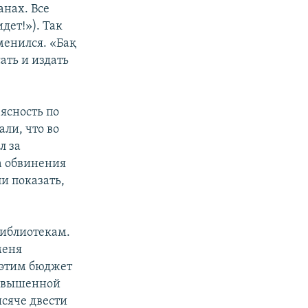
анах. Все
дет!»). Так
менился. «Бақ
ать и издать
 ясность по
ли, что во
л за
а обвинения
и показать,
библиотекам.
меня
с этим бюджет
 завышенной
ысяче двести