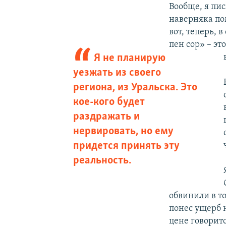
Вообще, я пи
наверняка пом
вот, теперь,
пен сор» – эт
Я не планирую
уезжать из своего
региона, из Уральска. Это
кое-кого будет
раздражать и
нервировать, но ему
придется принять эту
реальность.
обвинили в то
понес ущерб н
цене говоритс