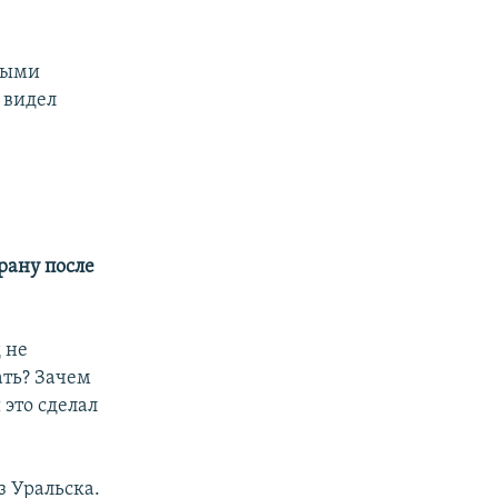
ными
 видел
рану после
д не
ать? Зачем
 это сделал
з Уральска.