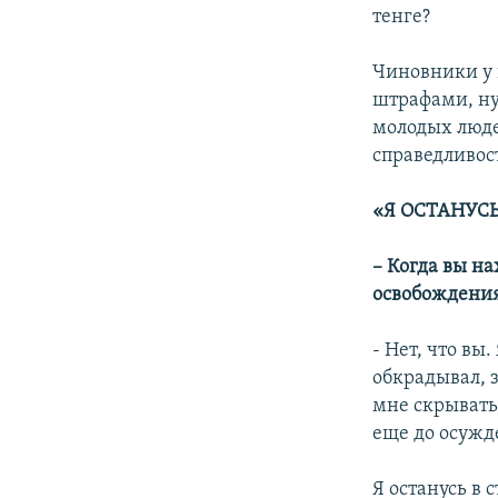
тенге?
Чиновники у 
штрафами, ну
молодых люде
справедливос
«Я ОСТАНУСЬ
– Когда вы на
освобождени
- Нет, что вы.
обкрадывал, з
мне скрыватьс
еще до осужд
Я останусь в 