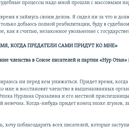
судебные процессы надо мной прошли с массовыми н
ремя я займусь своим делом. Я сидел ни за что и дол
 только добьюсь полной реабилитации, буду в судебно
ое, как я считаю, незаконное увольнение с государств
ЕМЯ, КОГДА ПРЕДАТЕЛИ САМИ ПРИДУТ КО МНЕ»
ение членства в Союзе писателей и партии «Нур Отан» 
обираюсь ни перед кем унижаться. Придет время, когда
ко мне и восстановят членство в вышеназванных орган
 Эпоха Нурлана Оразалина и его местной приспешниц
й невечна. Когда-нибудь придет конец эпохе лгунов, 
ь, хочу поблагодарить всех писателей, которые заступ