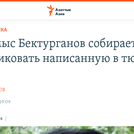
ЕКА
ыс Бектурганов собирае
иковать написанную в т
ОВ
19:09
ся