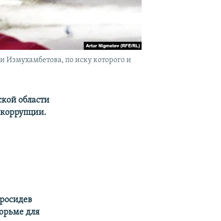
 Измухамбетова, по иску которого и
кой области
 коррупции.
просидев
тюрьме для