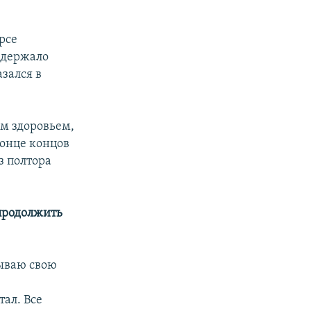
рсе
ддержало
зался в
им здоровьем,
конце концов
з полтора
продолжить
мываю свою
тал. Все