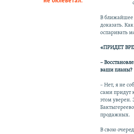
не оклеветал.
В ближайшее в
доказать. Как
оспаривать м
«ПРИДЕТ ВР
– Восстановл
ваши планы?
– Нет, я не с
сами придут 
этом уверен.
Бактыгереево
продажных.
В свою очеред