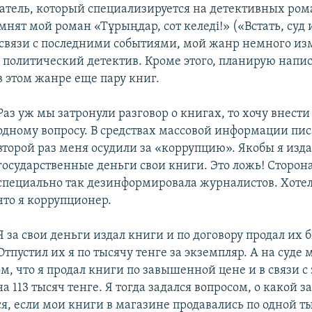
сатель, который специализируется на детективных ром
нят мой роман «Тұрыңдар, сот келеді!» («Встать, суд и
 в связи с последними событиями, мой жанр немного из
о политический детектив. Кроме этого, планирую напис
в этом жанре еще пару книг.
Раз уж мы затронули разговор о книгах, то хочу внести
одному вопросу. В средствах массовой информации писа
второй раз меня осудили за «коррупцию». Якобы я изда
государственные деньги свои книги. Это ложь! Сторон
специально так дезинформировала журналистов. Хотел
что я коррупционер.
Я за свои деньги издал книги и по договору продал их 
Отпустил их я по тысячу тенге за экземпляр. А на суде 
м, что я продал книги по завышенной цене и в связи 
а 113 тысяч тенге. Я тогда задался вопросом, о какой
я, если мои книги в магазине продавались по одной т