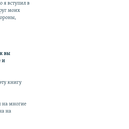
о я вступил в
руг моих
тороны,
к вы
 и
эту книгу
ы на многие
на на