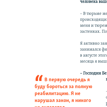
человека ваш
– В тюрьме м
происходящих
меня и тюремн
застенках. По
Я активно зан
занимался фи
в августе это
месяца я выш
– Господин Б
В первую очередь я
буду бороться за полную
реабилитацию. Я не
нарушал закон, я никого