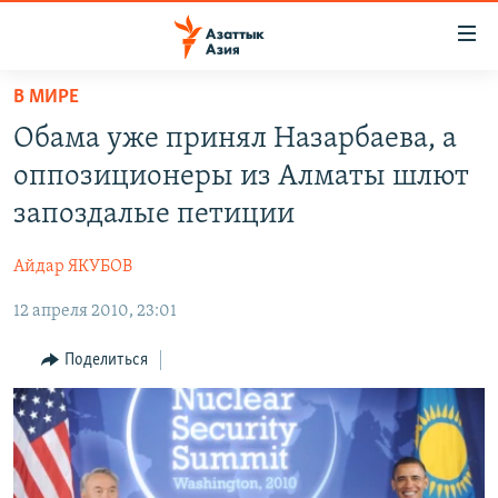
Доступность
ссылок
Вернуться
В МИРЕ
к
ЦЕНТРАЛЬНАЯ АЗИЯ
Обама уже принял Назарбаева, а
основному
НОВОСТИ
КАЗАХСТАН
содержанию
оппозиционеры из Алматы шлют
ВОЙНА В УКРАИНЕ
Вернутся
КЫРГЫЗСТАН
запоздалые петиции
к
НА ДРУГИХ ЯЗЫКАХ
УЗБЕКИСТАН
главной
Айдар ЯКУБОВ
ТАДЖИКИСТАН
ҚАЗАҚША
навигации
ПОДПИШИТЕСЬ НА НАС В СОЦСЕТЯХ
Вернутся
12 апреля 2010, 23:01
КЫРГЫЗЧА
к
ЎЗБЕКЧА
Поделиться
поиску
ТОҶИКӢ
Все сайты РСЕ/РС
TÜRKMENÇE