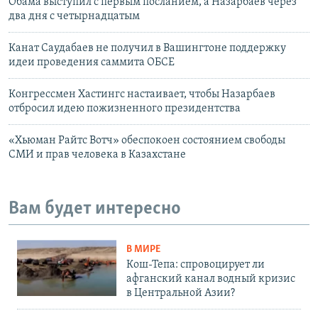
Обама выступил с первым посланием, а Назарбаев через
два дня с четырнадцатым
Канат Саудабаев не получил в Вашингтоне поддержку
идеи проведения саммита ОБСЕ
Конгрессмен Хастингс настаивает, чтобы Назарбаев
отбросил идею пожизненного президентства
«Хьюман Райтс Вотч» обеспокоен состоянием свободы
СМИ и прав человека в Казахстане
Вам будет интересно
В МИРЕ
Кош-Тепа: спровоцирует ли
афганский канал водный кризис
в Центральной Азии?