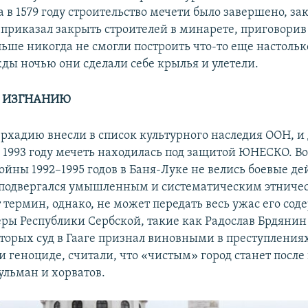
а в 1579 году строительство мечети было завершено, з
приказал закрыть строителей в минарете, приговорив 
льше никогда не смогли построить что-то еще настольк
ды ночью они сделали себе крылья и улетели.
К ИЗГНАНИЮ
Ферхадию внесли в список культурного наследия ООН, и
 1993 году мечеть находилась под защитой ЮНЕСКО. В
йны 1992–1995 годов в Баня-Луке не велись боевые де
 подвергался умышленным и систематическим этниче
 термин, однако, не может передать весь ужас его сод
ры Республики Сербской, такие как Радослав Брдянин
торых суд в Гааге признал виновными в преступления
и геноциде, считали, что «чистым» город станет после
ульман и хорватов.