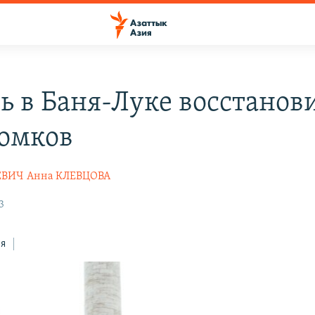
ь в Баня-Луке восстанов
ломков
ЕВИЧ
Анна КЛЕВЦОВА
3
ся