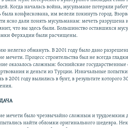
ей. Когда началась война, мусульмане потеряли работ
ь была конфискована, им велели покинуть город. Взор
сти ясно дали понять мусульманам: мечеть разрушена 
мнит, что вы здесь были. Большинство оставшихся мус
ломки Ферхадии были расчищены.
ию нелегко обмануть. В 2001 году было дано разрешен
е мечети. Процесс строительства был не всегда гладки
ие оказалось сложным: боснийские государственные
ртвования и деньги из Турции. Изначальные попытки
 в 2001 году вылились в бунт, в результате которого 3
ения.
ДАЧА
ие мечети было чрезвычайно сложным и трудоемким 
пытались найти обломки оригинального шедевра. Нек