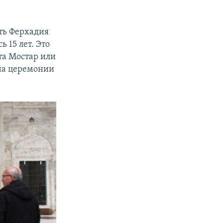
еть Ферхадия
 15 лет. Это
та Мостар или
 на церемонии