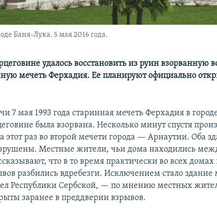
де Баня-Лука. 5 мая 2016 года.
ерцеговине удалось восстановить из руин взорванную в
ную мечеть Ферхадия. Ее планируют официально откр
чи 7 мая 1993 года старинная мечеть Ферхадия в город
цеговине была взорвана. Несколько минут спустя прои
а этот раз во второй мечети города — Арнаутии. Оба з
зрушены. Местные жители, чьи дома находились меж
сказывают, что в то время практически во всех домах 
рывов разбились вдребезги. Исключением стало здание
ел Республики Сербской, — по мнению местных жител
рыты заранее в преддверии взрывов.