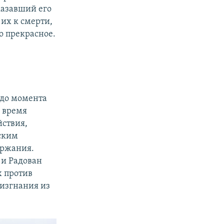
аказавший его
их к смерти,
о прекрасное.
 до момента
о время
йствия,
ским
ержания.
 и Радован
х против
 изгнания из