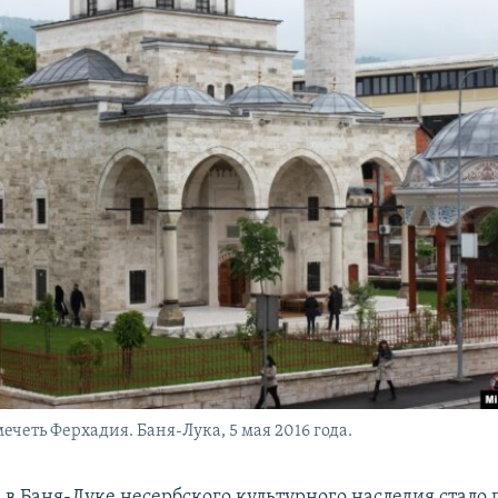
ечеть Ферхадия. Баня-Лука, 5 мая 2016 года.
в Баня-Луке несербского культурного наследия стало