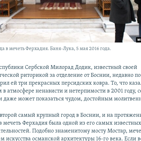
 в мечеть Ферхадия. Баня-Лука, 5 мая 2016 года.
спублики Сербской Милорад Додик, известный своей
ческой риторикой за отделение от Боснии, недавно п
рил ей три прекрасных персидских ковра. То, что каза
в атмосфере ненависти и нетерпимости в 2001 году, с
и даже может показаться чудом, достойным молитвенн
второй самый крупный город в Боснии, и на протяжен
в мечеть Ферхадия была одной из его самых известны
тельностей. Подобно знаменитому мосту Мостар, мече
м искусства османской архитектуры 16-го века. Если 