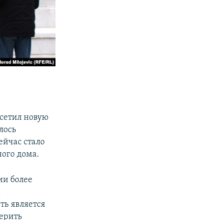
осетил новую
лось
ейчас стало
ого дома.
ии более
х
ть является
верить