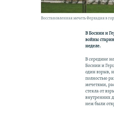
Восстановленная мечеть Ферхадия в горо
В Боснии и Г
войны старин
неделе.
В середине но
Боснии и Гер
один взрыв, н
полностью ра
мечетями, рас
стекла от вз
внутренних д
нем были отк