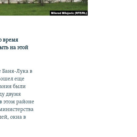
о время
ыть на этой
е Баня-Лука в
зошел еще
дания были
ду двумя
в этом районе
 министерства
ей, окна в