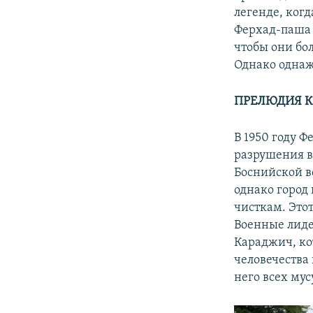
легенде, когд
Ферхад-паша 
чтобы они бо
Однако однаж
ПРЕЛЮДИЯ 
В 1950 году 
разрушения в
Боснийской во
однако город
чисткам. Этот
Военные лиде
Караджич, ко
человечества 
него всех мус