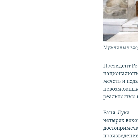
Мужчины у входа
Президент Ре
националисти
мечеть и пода
невозможным 
реальностью 
Баня-Лука — 
четырех веко
достопримеча
произведение