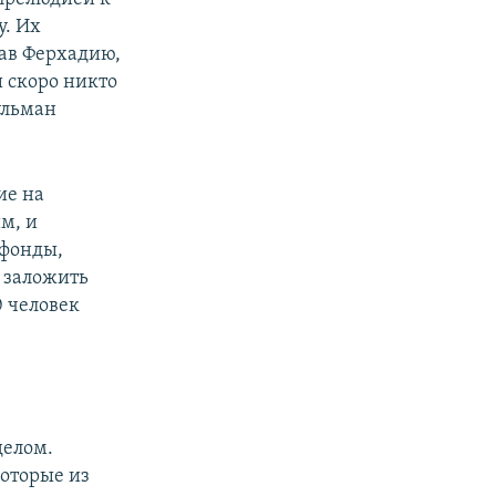
у. Их
вав Ферхадию,
и скоро никто
ульман
ие на
м, и
 фонды,
 заложить
0 человек
делом.
оторые из