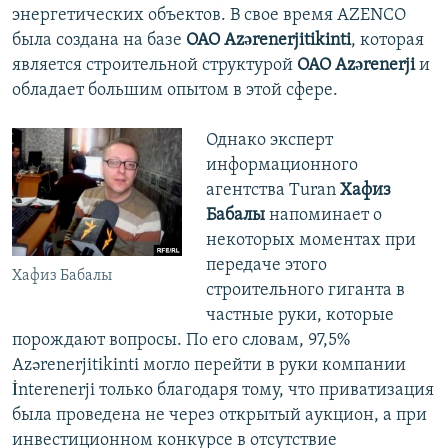
энергетических объектов. В свое время AZENCO
была создана на базе
ОАО Azərenerjitikinti
, которая
является строительной структурой
ОАО Azərenerji
и
обладает большим опытом в этой сфере.
Однако эксперт
информационного
агентства Turan
Хафиз
Бабалы
напоминает о
некоторых моментах при
передаче этого
Хафиз Бабалы
строительного гиганта в
частные руки, которые
порождают вопросы. По его словам, 97,5%
Azərenerjitikinti могло перейти в руки компании
İnterenerji только благодаря тому, что приватизация
была проведена не через открытый аукцион, а при
инвестиционном конкурсе в отсутствие