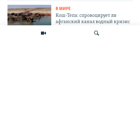
В МИРЕ
Кош-Тепа: спровоцирует ли
афганский канал водный кризис
в Центральной Азии?
В МИРЕ
«Ось потрясений». Китай, Россия,
Иран, Северная Корея и их
конфронтация с Западом
Искать
ПОДПИШИТЕСЬ НА НАС В СОЦСЕТЯХ
ВЫХОДНЫЕ ДАННЫЕ
ОСНОВНЫЕ РУБРИКИ