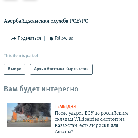
e
x
v
t
i
s
Азербайджанская служба РСЕ\РС
o
l
u
i
Поделиться
Follow us
s
d
s
e
This item is part of
l
i
В мире
Архив Азаттыка Кыргызстан
d
e
Вам будет интересно
ТЕМЫ ДНЯ
После ударов ВСУ по российским
складам Wildberries смотрит на
Казахстан: есть ли риски для
Астаны?