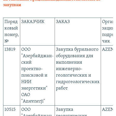
закупкам
Поряд
ЗАКАЗЧИК
ЗАКАЗ
Орган
ковый
зация-
номер,
подря
№
чик
13819
ООО
Закупка бурильного
АZEN
"Азербайджан-
оборудования для
ский
выполнения
проектно-
инженерно-
поисковой и
геологических и
НИИ
гидрогеологических
энергетики"
работ
ОАО
"Azərenerji"
10515
ООО
Закупка
АZEN