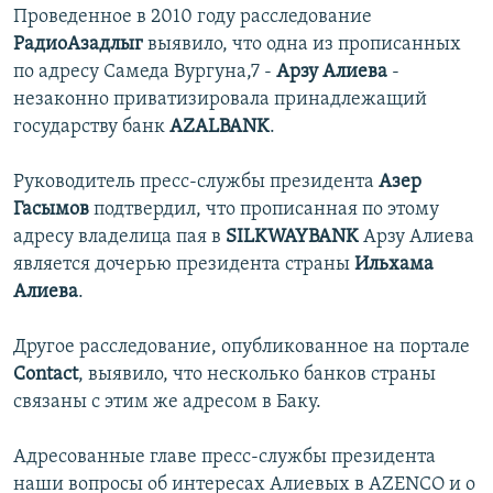
Проведенное в 2010 году расследование
РадиоАзадлыг
выявило, что одна из прописанных
по адресу Самеда Вургуна,7 -
Арзу Алиева
-
незаконно приватизировала принадлежащий
государству банк
AZALBANK
.
Руководитель пресс-службы президента
Азер
Гасымов
подтвердил, что прописанная по этому
адресу владелица пая в
SILKWAYBANK
Арзу Алиева
является дочерью президента страны
Ильхама
Алиева
.
Другое расследование, опубликованное на портале
Contact
, выявило, что несколько банков страны
связаны с этим же адресом в Баку.
Адресованные главе пресс-службы президента
наши вопросы об интересах Алиевых в AZENCO и о