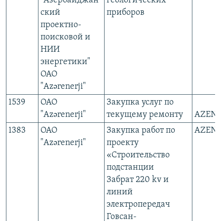
"Азербайджан
геологических
ский
приборов
проектно-
поисковой и
НИИ
энергетики"
ОАО
"Azərenerji"
1539
ОАО
Закупка услуг по
"Azərenerji"
текущему ремонту
АZEN
1383
ОАО
Закупка работ по
АZEN
"Azərenerji"
проекту
«Строительство
подстанции
Забрат 220 kv и
линий
электропередач
Говсан-