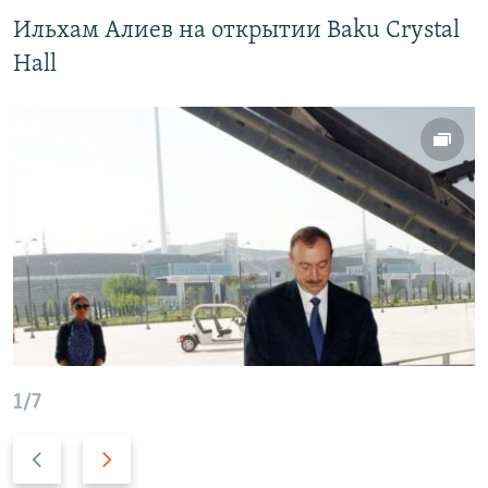
Ильхам Алиев на открытии Baku Crystal
Hall
1/7
P
N
r
e