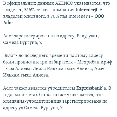
В официальных данных AZENCO указывается, что
владелец 97,5% ее пая – компания
Interenerji
. А
владелец основного, в 70% пая Interenerji –
OOO
Ador
.
Ador зарегистрирована по адресу: Баку, улица
Самеда Вургуна, 7.
Вплоть до последнего времени по этому адресу
были прописаны три избирателя – Мехрибан Ариф
гызы Алиева, Лейла Ильхам гызы Алиева, Арзу
Ильхам гызы Алиева.
Ador также является учредителем
Expressbank
`a. В
годовых отчетах банка также указывается, что
компания-учредительница зарегистрирована по
адресу ул.Самеда Вургуна, 7.