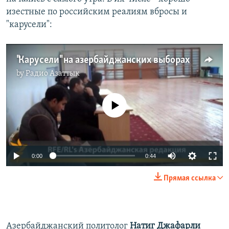
изестные по российским реалиям вбросы и
"карусели":
"Карусели" на азербайджанских выборах
by
Радио Азаттык
No media source currently available
0:00
0:44
Прямая ссылка
Азербайджанский политолог
Натиг Джафарли