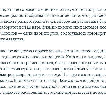
 те, кто не согласен с мнением о том, что гептил раство
ие специалисты обращают внимание на то, что данное 
что может распространяться, приобретая различные фо
абораторией Центра физико-химических методов исс
 Кенесов — один из экспертов, с кем удалось поговори
ту Азаттыка.
пасное вещество первого уровня, органическое соедин
о одно из самых опасных веществ. Хотя оно и жидкое, 
способно быстро испаряться, быстро распространяется в
Если земля сухая, скорость распространения увеличива
быстро распространяется в воде. По воде может распро
далеко. Впитывается и в почву. Возможно, что дойдет и
вод. Если земля будет влажной, тогда гептил задержива
С близкого расстояния его можно почувствовать по зап