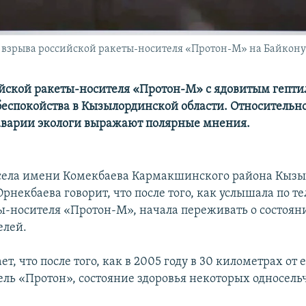
зрыва российской ракеты-носителя «Протон-М» на Байконуре
йской ракеты-носителя «Протон-М» с ядовитым гепти
беспокойства в Кызылординской области. Относитель
аварии экологи выражают полярные мнения.
села имени Комекбаева Кармакшинского района Кыз
Орнекбаева говорит, что после того, как услышала по 
ы-носителя «Протон-М», начала переживать о состоян
елей.
т, что после того, как в 2005 году в 30 километрах от е
ель «Протон», состояние здоровья некоторых односель