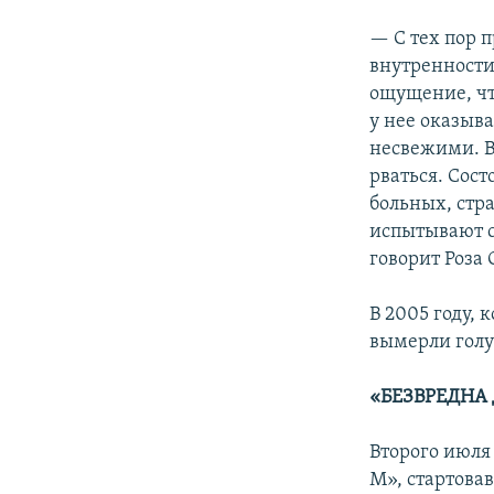
— С тех пор п
внутренности
ощущение, что
у нее оказыва
несвежими. В
рваться. Сос
больных, ст
испытывают с
говорит Роза
В 2005 году, 
вымерли голуб
«БЕЗВРЕДНА
Второго июля
М», стартова