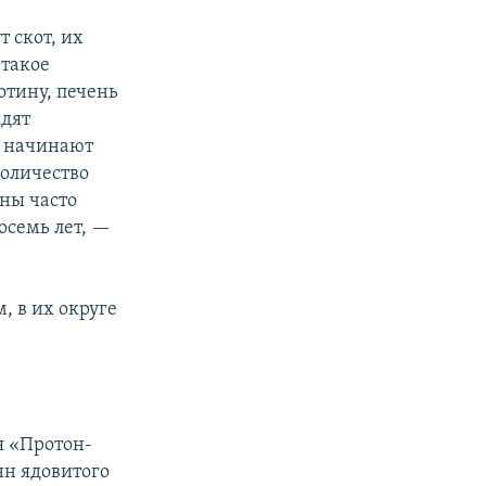
т скот, их
 такое
отину, печень
ядят
: начинают
количество
ны часто
осемь лет, —
м, в их округе
я «Протон-
нн ядовитого