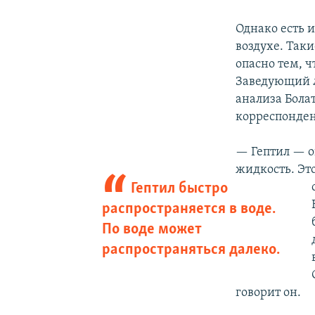
Однако есть и
воздухе. Так
опасно тем, 
Заведующий л
анализа Болат
корреспонден
— Гептил — о
жидкость. Эт
Гептил быстро
распространяется в воде.
По воде может
распространяться далеко.
говорит он.