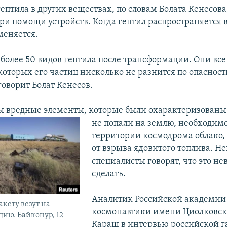
ептила в других веществах, по словам Болата Кенесова
ри помощи устройств. Когда гептил распространяется в
меняется.
олее 50 видов гептила после трансформации. Они все
которых его частиц нисколько не разнится по опасност
говорит Болат Кенесов.
бы вредные элементы, которые были охарактеризован
не попали на землю, необходим
территории космодрома облако,
от взрыва ядовитого топлива. Н
специалисты говорят, что это н
сделать.
Аналитик Российской академии
кету везут на
космонавтики имени Циолковс
цию. Байконур, 12
Караш в интервью российской г