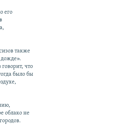
о его
в
а,
сизов также
 дожде».
 говорит, что
тогда было бы
оздухе,
нию,
ое облако не
городов.