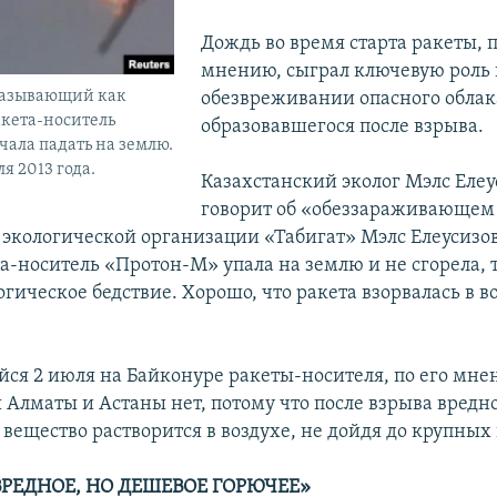
Дождь во время старта ракеты, п
мнению, сыграл ключевую роль 
казывающий как
обезвреживании опасного облак
акета-носитель
образовавшегося после взрыва.
ала падать на землю.
я 2013 года.
Казахстанский эколог Мэлс Елеу
говорит об «обеззараживающем
 экологической организации «Табигат» Мэлс Елеусизов
а-носитель «Протон-М» упала на землю и не сгорела, 
гическое бедствие. Хорошо, что ракета взорвалась в в
.
йся 2 июля на Байконуре ракеты-носителя, по его мне
 Алматы и Астаны нет, потому что после взрыва вредн
 вещество растворится в воздухе, не дойдя до крупных 
ВРЕДНОЕ, НО ДЕШЕВОЕ ГОРЮЧЕЕ»