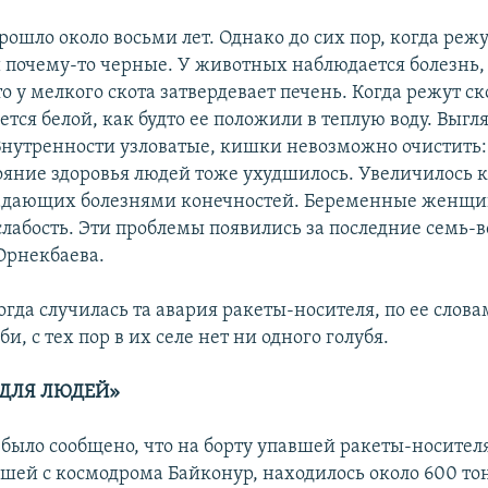
рошло около восьми лет. Однако до сих пор, когда режу
 почему-то черные. У животных наблюдается болезнь,
 у мелкого скота затвердевает печень. Когда режут ск
ется белой, как будто ее положили в теплую воду. Выгл
нутренности узловатые, кишки невозможно очистить
тояние здоровья людей тоже ухудшилось. Увеличилось 
радающих болезнями конечностей. Беременные женщи
лабость. Эти проблемы появились за последние семь-в
 Орнекбаева.
когда случилась та авария ракеты-носителя, по ее слова
и, с тех пор в их селе нет ни одного голубя.
 ДЛЯ ЛЮДЕЙ»
 было сообщено, что на борту упавшей ракеты-носител
вшей с космодрома Байконур, находилось около 600 то