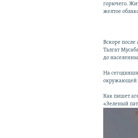
горючего. Жи
желтое облак
Вскоре после
Талгат Мусаба
до населенны
На сегодняшн
окружающей с
Как пишет аг
«Зеленый пат