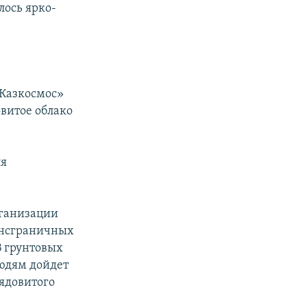
лось ярко-
«Казкосмос»
овитое облако
ля
рганизации
рансграничных
 грунтовых
людям дойдет
ядовитого