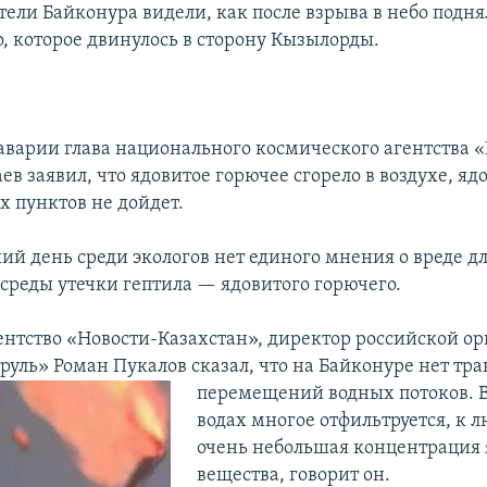
тели Байконура видели, как после взрыва в небо подня
о, которое двинулось в сторону Кызылорды.
 аварии глава национального космического агентства 
ев заявил, что ядовитое горючее сгорело в воздухе, яд
х пунктов не дойдет.
ий день среди экологов нет единого мнения о вреде д
реды утечки гептила — ядовитого горючего.
ентство «Новости-Казахстан», директор российской о
руль» Роман Пукалов сказал, что на Байконуре нет т
перемещений водных потоков. В
водах многое отфильтруется, к 
очень небольшая концентрация 
вещества, говорит он.