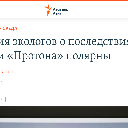
 СРЕДА
я экологов о последстви
и «Протона» полярны
НКЫЗЫ
16
ся