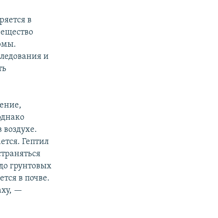
ряется в
вещество
рмы.
ледования и
ть
ение,
однако
 воздухе.
ется. Гептил
страняться
 до грунтовых
ется в почве.
аху, —