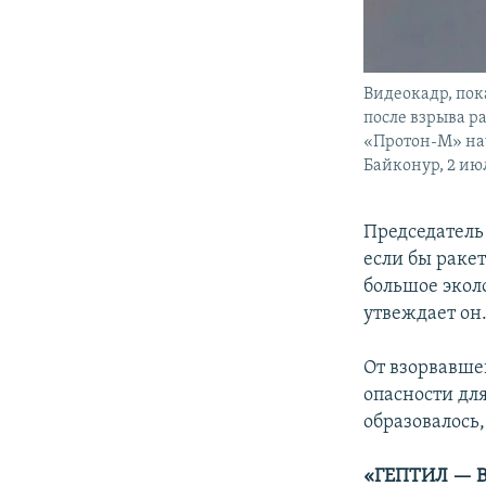
Видеокадр, по
после взрыва р
«Протон-М» нач
Байконур, 2 июл
Председатель
если бы ракет
большое эколо
утвеждает он
От взорвавше
опасности для
образовалось,
«ГЕПТИЛ — 