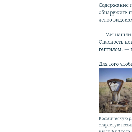
Содержание г
обнаружить п
легко видоиз
— Мы нашли б
Опасность не
гептилом, — 
Для того что
Космическую ра
стартовую пози
июля 2012 года.