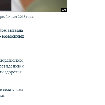
. 2 июля 2013 года.
лом вызвала
но возможных
ылординской
телевидению о
ии здоровья
е села упала
чан