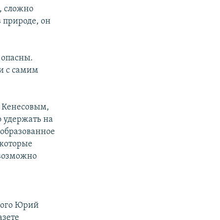
, сложно
 природе, он
 опасны.
и с самим
ы
Кенесовым,
о удержать на
 образованное
екоторые
евозможно
кого Юрий
азете