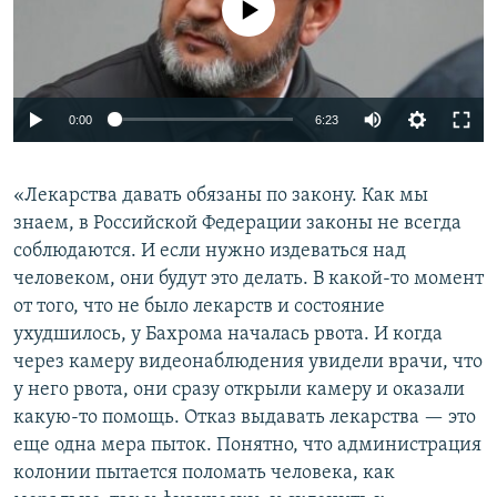
Auto
0:00
6:23
240p
«Лекарства давать обязаны по закону. Как мы
360p
знаем, в Российской Федерации законы не всегда
Auto
240p
360p
480p
480p
соблюдаются. И если нужно издеваться над
720p
человеком, они будут это делать. В какой-то момент
720p
1080p
от того, что не было лекарств и состояние
1080p
ухудшилось, у Бахрома началась рвота. И когда
через камеру видеонаблюдения увидели врачи, что
у него рвота, они сразу открыли камеру и оказали
какую-то помощь. Отказ выдавать лекарства — это
еще одна мера пыток. Понятно, что администрация
колонии пытается поломать человека, как