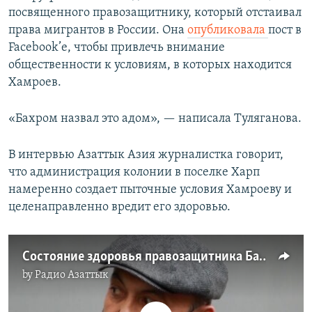
посвященного правозащитнику, который отстаивал
права мигрантов в России. Она
опубликовала
пост в
Facebook’е, чтобы привлечь внимание
общественности к условиям, в которых находится
Хамроев.
«Бахром назвал это адом», — написала Туляганова.
В интервью Азаттык Азия журналистка говорит,
что администрация колонии в поселке Харп
намеренно создает пыточные условия Хамроеву и
целенаправленно вредит его здоровью.
Состояние здоровья правозащитника Бахрома Хамроева резко ухудшилось в тюрьме на Крайнем Севере
by
Радио Азаттык
No media source currently available