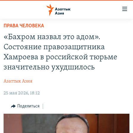
Доступность
ссылок
Вернуться
ПРАВА ЧЕЛОВЕКА
к
ЦЕНТРАЛЬНАЯ АЗИЯ
«Бахром назвал это адом».
основному
НОВОСТИ
КАЗАХСТАН
содержанию
Состояние правозащитника
ВОЙНА В УКРАИНЕ
Вернутся
КЫРГЫЗСТАН
Хамроева в российской тюрьме
к
НА ДРУГИХ ЯЗЫКАХ
УЗБЕКИСТАН
значительно ухудшилось
главной
ТАДЖИКИСТАН
ҚАЗАҚША
навигации
ПОДПИШИТЕСЬ НА НАС В СОЦСЕТЯХ
Азаттык Азия
Вернутся
КЫРГЫЗЧА
к
25 мая 2026, 18:12
ЎЗБЕКЧА
поиску
Поделиться
ТОҶИКӢ
Все сайты РСЕ/РС
TÜRKMENÇE