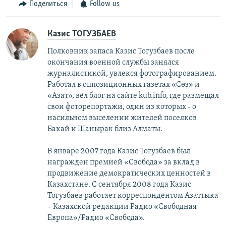
Поделиться
Follow us
Казис ТОГУЗБАЕВ
Полковник запаса Казис Тогузбаев после
окончания военной службы занялся
журналистикой, увлекся фотографированием.
Работал в оппозиционных газетах «Сөз» и
«Азат», вёл блог на сайте kub.info, где размещал
свои фоторепортажи, один из которых - о
насильном выселении жителей поселков
Бакай и Шанырак близ Алматы.
В январе 2007 года Казис Тогузбаев был
награжден премией «Свобода» за вклад в
продвижение демократических ценностей в
Казахстане. С сентября 2008 года Казис
Тогузбаев работает корреспондентом Азаттыка
– Казахской редакции Радио «Свободная
Европа»/Радио «Свобода».