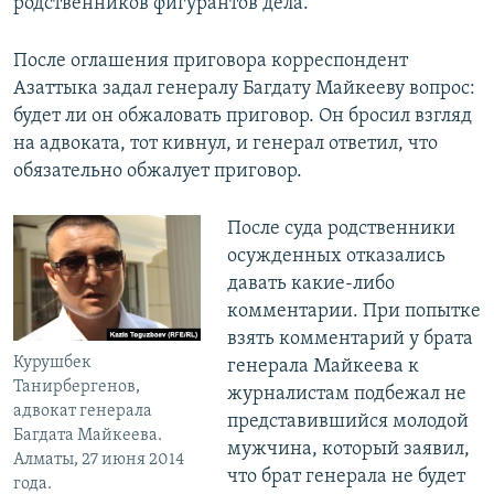
родственников фигурантов дела.
После оглашения приговора корреспондент
Азаттыка задал генералу Багдату Майкееву вопрос:
будет ли он обжаловать приговор. Он бросил взгляд
на адвоката, тот кивнул, и генерал ответил, что
обязательно обжалует приговор.
После суда родственники
осужденных отказались
давать какие-либо
комментарии. При попытке
взять комментарий у брата
Курушбек
генерала Майкеева к
Танирбергенов,
журналистам подбежал не
адвокат генерала
представившийся молодой
Багдата Майкеева.
мужчина, который заявил,
Алматы, 27 июня 2014
что брат генерала не будет
года.