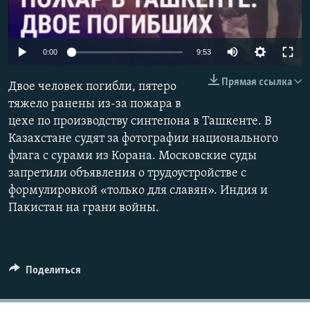
Auto
0:00
9:53
240p
Прямая ссылка
Двое человек погибли, пятеро
360p
тяжело ранены из-за пожара в
цехе по производству синтепона в Ташкенте. В
480p
Auto
240p
360p
480p
Казахстане судят за фотографии национального
720p
флага с сурами из Корана. Московские суды
720p
1080p
1080p
запретили объявления о трудоустройстве с
формулировкой «только для славян». Индия и
Пакистан на грани войны.
Поделиться