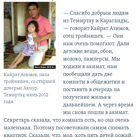
— Спасибо добрым людям
из Темиртау и Караганды,
— говорит Кайрат Азимов,
отец тройняшек. — Они
нам очень помогают. Дали
детские вещи, обои,
молоко, памперсы. Мы
ходили в акимат, нам
пообещали дать две
Кайрат Азимов, папа
комнаты в общежитии и
тройняшек, со старшей
дочерью Акнур.
поставить в очередь на
Темиртау, июль 2012
получение жилья в
года.
дальнейшем. А через время
мы снова пошли в акимат.
Секретарь сказала, что комната есть, но она очень
маленькая. Поэтому посоветовали самим снимать
квартиру. Сказали, что, мол, хоть пять детей рожай,