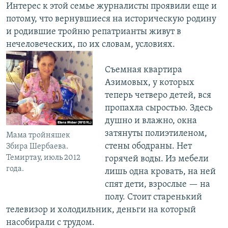
Интерес к этой семье журналисты проявили еще и
потому, что вернувшиеся на историческую родину
и родившие тройню репатрианты живут в
нечеловеческих, по их словам, условиях.
Съемная квартира
Азимовых, у которых
теперь четверо детей, вся
пропахла сыростью. Здесь
душно и влажно, окна
затянуты полиэтиленом,
Мама тройняшек
стены ободраны. Нет
Збира Шербаева.
Темиртау, июль 2012
горячей воды. Из мебели
года.
лишь одна кровать, на ней
спят дети, взрослые — на
полу. Стоит старенький
телевизор и холодильник, деньги на который
насобирали с трудом.