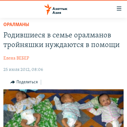
Доступность
ссылок
Вернуться
ОРАЛМАНЫ
к
ЦЕНТРАЛЬНАЯ АЗИЯ
Родившиеся в семье оралманов
основному
НОВОСТИ
КАЗАХСТАН
содержанию
тройняшки нуждаются в помощи
ВОЙНА В УКРАИНЕ
Вернутся
КЫРГЫЗСТАН
к
Елена ВЕБЕР
НА ДРУГИХ ЯЗЫКАХ
УЗБЕКИСТАН
главной
25 июля 2012, 08:06
ТАДЖИКИСТАН
ҚАЗАҚША
навигации
ПОДПИШИТЕСЬ НА НАС В СОЦСЕТЯХ
Вернутся
КЫРГЫЗЧА
Поделиться
к
ЎЗБЕКЧА
поиску
ТОҶИКӢ
Все сайты РСЕ/РС
TÜRKMENÇE