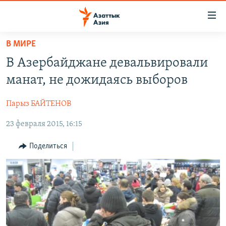
Доступность
ссылок
Вернуться
В МИРЕ
к
ЦЕНТРАЛЬНАЯ АЗИЯ
В Азербайджане девальвировали
основному
НОВОСТИ
КАЗАХСТАН
содержанию
манат, не дожидаясь выборов
ВОЙНА В УКРАИНЕ
Вернутся
КЫРГЫЗСТАН
к
Парыз БАЙТЕНОВ
НА ДРУГИХ ЯЗЫКАХ
УЗБЕКИСТАН
главной
23 февраля 2015, 16:15
ТАДЖИКИСТАН
ҚАЗАҚША
навигации
ПОДПИШИТЕСЬ НА НАС В СОЦСЕТЯХ
Вернутся
КЫРГЫЗЧА
Поделиться
к
ЎЗБЕКЧА
поиску
ТОҶИКӢ
Все сайты РСЕ/РС
TÜRKMENÇE