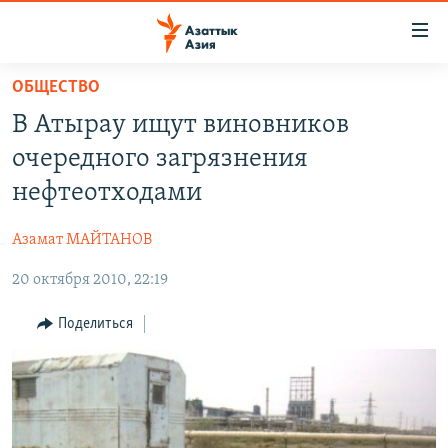
Доступность
ссылок
Вернуться
ОБЩЕСТВО
к
ЦЕНТРАЛЬНАЯ АЗИЯ
В Атырау ищут виновников
основному
НОВОСТИ
КАЗАХСТАН
содержанию
очередного загрязнения
ВОЙНА В УКРАИНЕ
Вернутся
КЫРГЫЗСТАН
нефтеотходами
к
НА ДРУГИХ ЯЗЫКАХ
УЗБЕКИСТАН
главной
Азамат МАЙТАНОВ
ТАДЖИКИСТАН
ҚАЗАҚША
навигации
ПОДПИШИТЕСЬ НА НАС В СОЦСЕТЯХ
Вернутся
20 октября 2010, 22:19
КЫРГЫЗЧА
к
ЎЗБЕКЧА
Поделиться
поиску
ТОҶИКӢ
Все сайты РСЕ/РС
TÜRKMENÇE