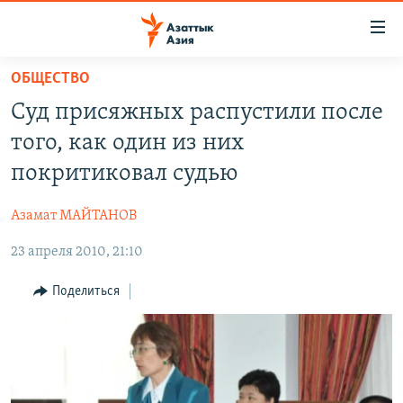
Доступность
ссылок
Вернуться
ОБЩЕСТВО
к
ЦЕНТРАЛЬНАЯ АЗИЯ
Суд присяжных распустили после
основному
НОВОСТИ
КАЗАХСТАН
содержанию
того, как один из них
ВОЙНА В УКРАИНЕ
Вернутся
КЫРГЫЗСТАН
покритиковал судью
к
НА ДРУГИХ ЯЗЫКАХ
УЗБЕКИСТАН
главной
Азамат МАЙТАНОВ
ТАДЖИКИСТАН
ҚАЗАҚША
навигации
ПОДПИШИТЕСЬ НА НАС В СОЦСЕТЯХ
Вернутся
23 апреля 2010, 21:10
КЫРГЫЗЧА
к
ЎЗБЕКЧА
Поделиться
поиску
ТОҶИКӢ
Все сайты РСЕ/РС
TÜRKMENÇE