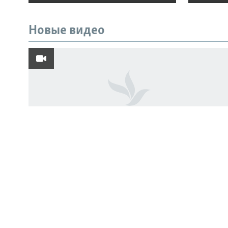
Новые видео
ПОДПИШИТЕСЬ НА НАС В СОЦСЕТЯХ
Все сайты РСЕ/РС
«Cафари на людей»: российский дрон
атаковал продавца овощей в Херсоне