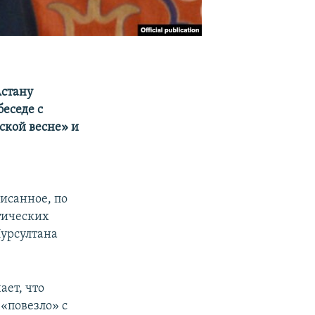
Астану
еседе с
ской весне» и
писанное, по
тических
Нурсултана
ает, что
«повезло» с