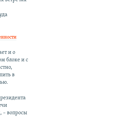
уда
енности
ет и о
м блоке и с
стно,
пить в
сью.
президента
ечи
, – вопросы