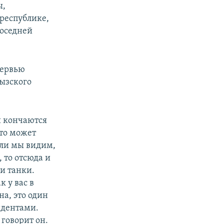
ы,
 республике,
соседней
тервью
ызского
и кончаются
это может
Или мы видим,
 то отсюда и
ни танки.
 у вас в
на, это один
идентами.
 говорит он.