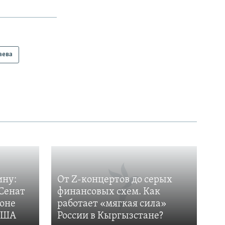
аева
ину:
От Z-концертов до серых
Сенат
финансовых схем. Как
фоне
работает «мягкая сила»
 США
России в Кыргызстане?