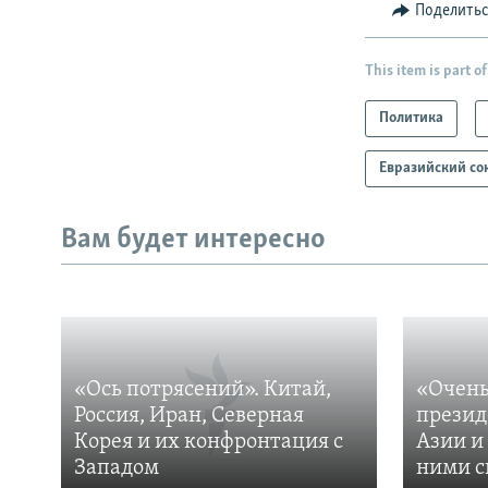
Поделить
This item is part of
Политика
Евразийский со
Вам будет интересно
«Ось потрясений». Китай,
«Очень
Россия, Иран, Северная
презид
Корея и их конфронтация с
Азии и
Западом
ними с