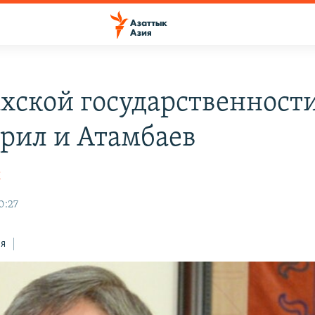
ахской государственност
орил и Атамбаев
К
0:27
ся