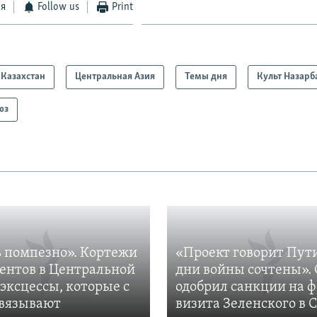
ся
Follow us
Print
Казахстан
Центральная Азия
Темы дня
Культ Назарб
юз
 помпезно». Кортежи
«Проект говорит Пут
ентов в Центральной
дни войны сочтены». 
 эксцессы, которые с
одобрил санкции на 
вязывают
визита Зеленского в