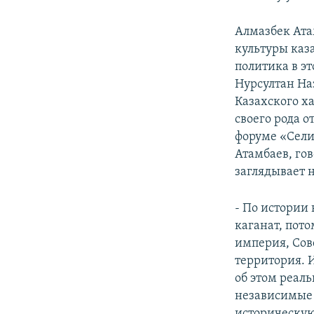
Алмазбек Ата
культуры каз
политика в э
Нурсултан На
Казахского х
своего рода 
форуме «Селиг
Атамбаев, го
заглядывает н
- По истории
каганат, пот
империя, Сове
территория. 
об этом реаль
независимые 
историческую