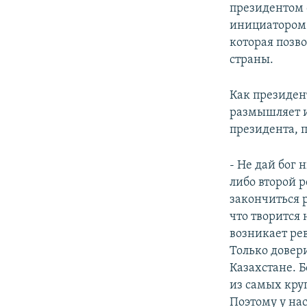
президентом 
инициатором 
которая позв
страны.
Как президен
размышляет и
президента, 
- Не дай бог
либо второй 
закончиться 
что творится 
возникает рев
Только довер
Казахстане. Б
из самых кру
Поэтому у нас