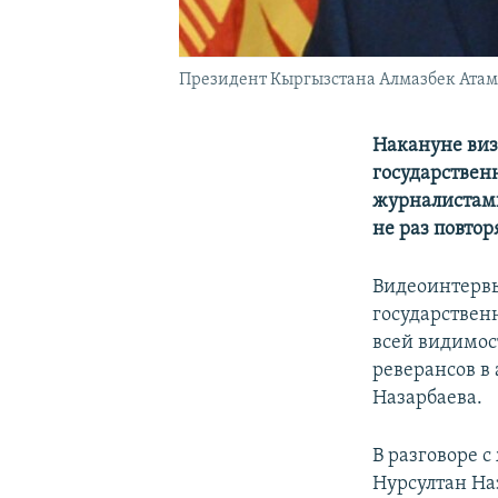
Президент Кыргызстана Алмазбек Атам
Накануне виз
государствен
журналистами
не раз повтор
Видеоинтерв
государственн
всей видимос
реверансов в
Назарбаева.
В разговоре 
Нурсултан На