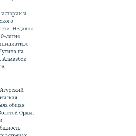
 истории и
ского
ости. Недавно
50-летие
 инициативе
Путина на
а. Алмазбек
ов,
Уйгурский
сийская
была общая
Золотой Орды,
ы
общность
х встречах