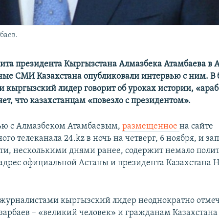
баев.
ита президента Кыргызстана Алмазбека Атамбаева в 
ные СМИ Казахстана опубликовали интервью с ним. В б
 кыргызский лидер говорит об уроках истории, «араб
яет, что казахстанцам «повезло с президентом».
ью с Алмазбеком Атамбаевым,
размещенное
на сайте
ого телеканала 24.kz в ночь на четверг, 6 ноября, и за
ти, несколькими днями ранее, содержит немало поли
 адрес официальной Астаны и президента Казахстана 
с журналистами кыргызский лидер неоднократно отмеч
зарбаев – «великий человек» и гражданам Казахстана 