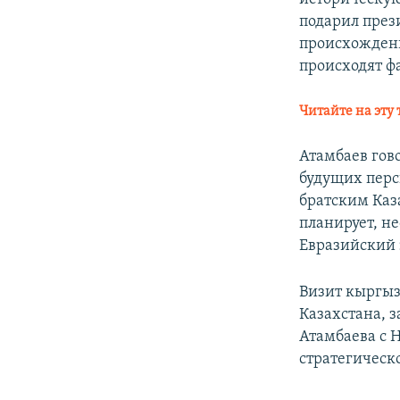
подарил през
происхождени
происходят ф
Читайте на эту 
Атамбаев гов
будущих перс
братским Каза
планирует, н
Евразийский 
Визит кыргыз
Казахстана, з
Атамбаева с 
стратегическо