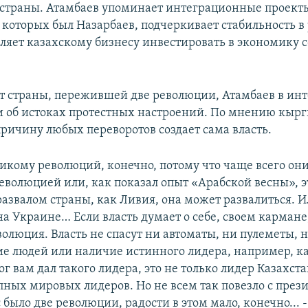
страны. Атамбаев упоминает интеграционные проект
которых был Назарбаев, подчеркивает стабильность в
оляет казахскому бизнесу инвестировать в экономику 
т страны, пережившей две революции, Атамбаев в ин
 об истоках протестных настроений. По мнению кырг
причину любых переворотов создает сама власть.
 никому революций, конечно, потому что чаще всего он
революцией или, как показал опыт «Арабской весны», 
развалом страны, как Ливия, она может развалиться. 
на Украине… Если власть думает о себе, своем кармане,
олюция. Власть не спасут ни автоматы, ни пулеметы, 
ие людей или наличие истинного лидера, например, как
ог вам дал такого лидера, это не только лидер Казахста
пных мировых лидеров. Но не всем так повезло с през
 было две революции, радости в этом мало, конечно... -