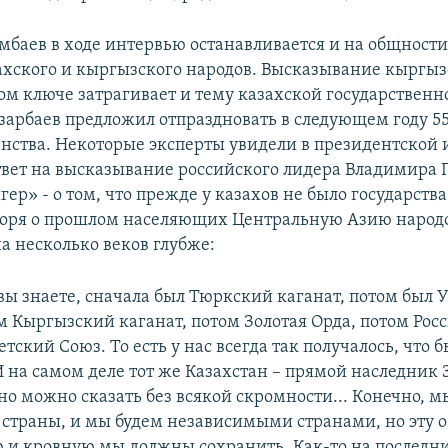
мбаев в ходе интервью останавливается и на общности
ахского и кыргызского народов. Высказывание кыргыз
том ключе затрагивает и тему казахской государственн
зарбаев предложил отпраздновать в следующем году 5
анства. Некоторые эксперты увидели в президентской
ответ на высказывание российского лидера Владимира 
ер» - о том, что прежде у казахов не было государств
воря о прошлом населяющих Центральную Азию народ
а несколько веков глубже:
 вы знаете, сначала был Тюркский каганат, потом был 
ом Кыргызский каганат, потом Золотая Орда, потом Рос
тский Союз. То есть у нас всегда так получалось, что 
И на самом деле тот же Казахстан – прямой наследник 
но можно сказать без всякой скромности... Конечно, м
страны, и мы будем независимыми странами, но эту 
 и кровную мы должны сохранить. Как-то на последни