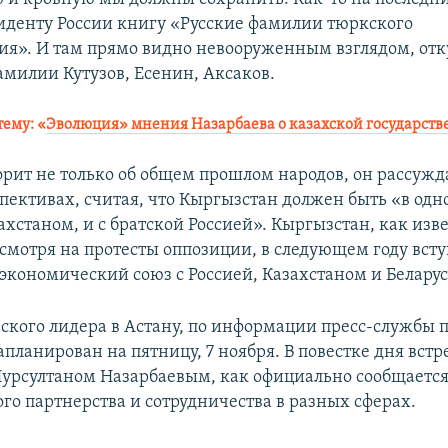
иденту России книгу «Русские фамилии тюркского
я». И там прямо видно невооруженным взглядом, отк
амилии Кутузов, Есенин, Аксаков.
тему: «
Эволюция» мнения Назарбаева о казахской государств
орит не только об общем прошлом народов, он рассужда
пективах, считая, что Кыргызстан должен быть «в одно
хстаном, и с братской Россией». Кыргызстан, как изве
есмотря на протесты оппозиции, в следующем году всту
экономический союз с Россией, Казахстаном и Белару
ского лидера в Астану, по информации пресс-службы 
апланирован на пятницу, 7 ноября. В повестке дня встр
Нурсултаном Назарбаевым, как официально сообщается
го партнерства и сотрудничества в разных сферах.