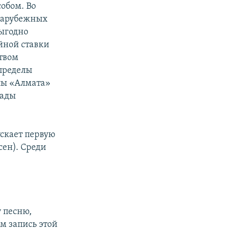
обом. Во
 зарубежных
ыгодно
йной ставки
ством
 пределы
пы «Алмата»
кады
скает первую
сен). Среди
у песню,
м запись этой