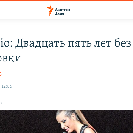
io: Двадцать пять лет без
овки
В
 12:05
ся