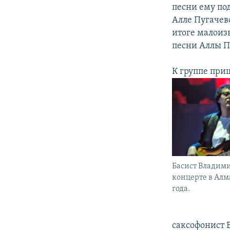
песни ему по
Алле Пугачево
итоге малоиз
песни Аллы П
К группе при
Басист Владим
концерте в Алма
года.
саксофонист 