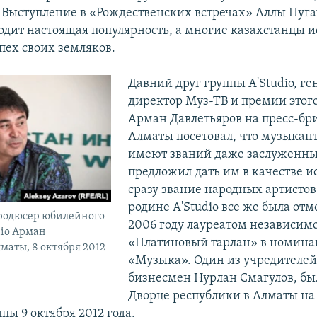
Выступление в «Рождественских встречах» Аллы Пуга
ходит настоящая популярность, а многие казахстанцы
спех своих земляков.
Давний друг группы A'Studio, г
директор Муз-ТВ и премии этог
Арман Давлетьяров на пресс-бр
Алматы посетовал, что музыкант
имеют званий даже заслуженных
предложил дать им в качестве 
сразу звание народных артистов
родине A'Studio все же была отме
родюсер юбилейного
2006 году лауреатом независим
dio Арман
«Платиновый тарлан» в номина
маты, 8 октября 2012
«Музыка». Один из учредителей
бизнесмен Нурлан Смагулов, бы
Дворце республики в Алматы н
пы 9 октября 2012 года.