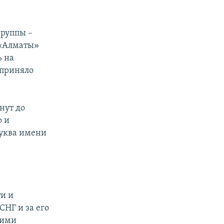
группы –
 «Алматы»
ь на
 приняло
нут до
о и
буква имени
ти и
СНГ и за его
щими