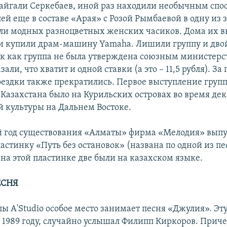
айгали Серкебаев, иной раз находили необычным спос
лей еще в составе «Арая» с Розой Рымбаевой в одну из
ли модных разноцветных женских часиков. Дома их в
и купили драм-машину Yamaha. Лишили группу и дво
так как группа не была утверждена союзным министер
зали, что хватит и одной ставки (а это – 11,5 рубля). За
оездки также прекратились. Первое выступление груп
 Казахстана было на Курильских островах во время де
й культуры на Дальнем Востоке.
й год существования «Алматы» фирма «Мелодия» выпу
стинку «Путь без остановок» (названа по одной из пе
 на этой пластинке две были на казахском языке.
ЕСНЯ
пы A'Studio особое место занимает песня «Джулия». Эт
 1989 году, случайно услышал Филипп Киркоров. Приче