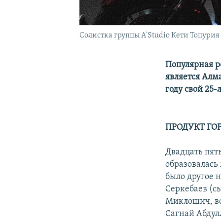
Солистка группы A'Studio Кети Топурия 
Популярная р
является Алм
году свой 25
ПРОДУКТ ГО
Двадцать пять
образовалась 
было другое 
Серкебаев (с
Миклошич, во
Сагнай Абдулл