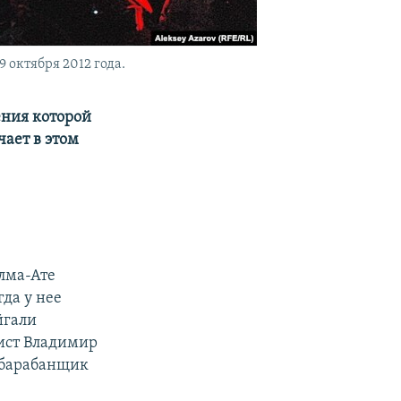
 октября 2012 года.
ения которой
ает в этом
Алма-Ате
гда у нее
йгали
сист Владимир
 барабанщик