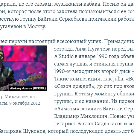
дарили, по его словам, музыканты кабака. Песню он д
й, которая после этого захотела познакомиться с ее со
вестную группу Байгали Серкебаева пригласили работа
угачевой в Москву.
шел первый настоящий всесоюзный успех. Примадонна
эстрады Алла Пугачева перед в
A'Studio в январе 1990 года объяв
самая лучшая и стильная группа
1990-м выходит их второй диск 
Такие композиции, как Julia, «Б
«Сезон дождей», до сих пор вход
группы. К этому моменту обнови
ир Миклошич на
группы, и ее название. Из перво
ты. 9 октября 2012
«Алматы» остались Байгали Сер
Владимир Миклошич. Новые уч
гитарист Баглан Садвакасов и во
Батырхан Шукенов, который последующие девять лет 