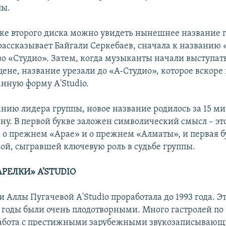
пы.
ке второго диска можно увидеть нынешнее название 
к рассказывает Байгали Серкебаев, сначала к названию
во «Студио». Затем, когда музыканты начали выступат
цене, название урезали до «А-Студио», которое вскоре
нную форму A'Studio.
нию лидера группы, новое название родилось за 15 ми
ну. В первой букве заложен символический смысл – эт
о прежнем «Арае» и о прежнем «Алматы», и первая 
ой, сыгравшей ключевую роль в судьбе группы.
АРЕЛКИ»
A’STUDIO
и Аллы Пугачевой A'Studio проработала до 1993 года. Э
годы были очень плодотворными. Много гастролей по 
Работа с престижными зарубежными звукозаписываю