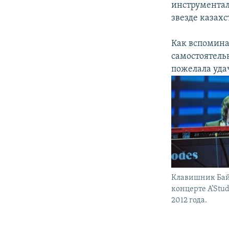
инструментал
звезде казах
Как вспоминае
самостоятель
пожелала удач
Клавишник Бай
концерте A’Stud
2012 года.