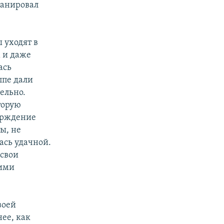
панировал
 уходят в
 и даже
ась
ппе дали
ельно.
торую
верждение
ы, не
ась удачной.
 свои
кими
воей
нее, как