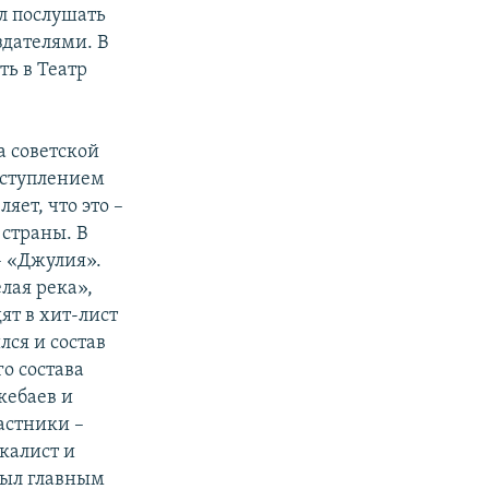
ал послушать
здателями. В
ть в Театр
 советской
ыступлением
ляет, что это –
 страны. В
– «Джулия».
елая река»,
ят в хит-лист
лся и состав
го состава
кебаев и
астники –
калист и
был главным