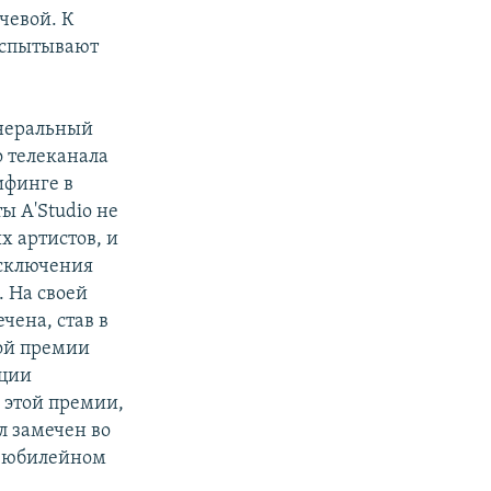
чевой. К
 испытывают
енеральный
о телеканала
ифинге в
ы A'Studio не
 артистов, и
исключения
. На своей
чена, став в
ой премии
ции
 этой премии,
л замечен во
а юбилейном