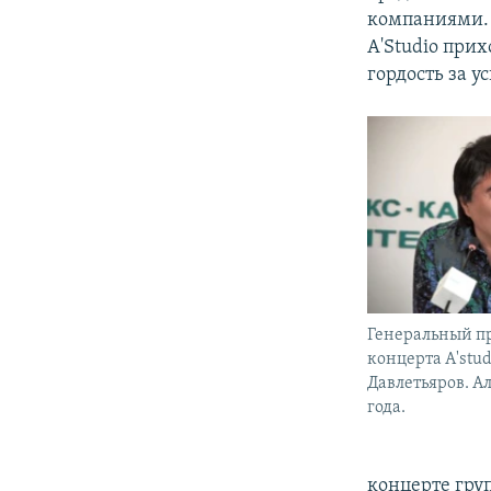
компаниями. 
A'Studio при
гордость за у
Генеральный п
концерта A'stu
Давлетьяров. Ал
года.
концерте груп