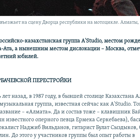
въезжает на сцену Дворца республики на мотоцикле. Алматы, 9
оссийско-казахстанская группа A'Studio, местом рожд
а-Ата, а нынешним местом дислокации – Москва, отмеч
-летний юбилей.
РБАЧЕВСКОЙ ПЕРЕСТРОЙКИ
 лет назад, в 1987 году, в бывшей столице Казахстана 
музыкальная группа, известная сейчас как A'Studio. То
название – «Алмата». Да и состав тоже – клавишник Ба
ын известного оперного певца Ермека Серкебаева), ба
калист Наджиб Вильданов, гитарист Булат Сыздыков,
ин. До этого у участников группы был опыт работы в