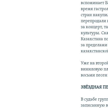
вспоминает Б
время гастро
стран накупи
перепродали 
за концерт, 
культуры. Ска
Казахстана п
за пределами
казахстанско
Уже на второ
виниловую пла
восьми песен
ЗВЁЗДНАЯ П
В судьбе груп
записанную в