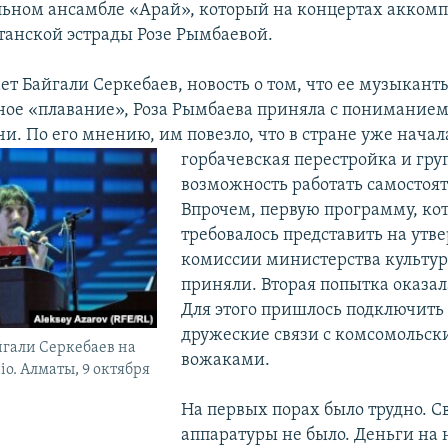
ьном ансамбле «Арай», который на концертах акком
станской эстрады Розе Рымбаевой.
т Байгали Серкебаев, новость о том, что ее музыканты
ное «плавание», Роза Рымбаева приняла с пониманием
и. По его мнению, им повезло, что в стране уже начал
горбачевская перестройка и гру
возможность работать самостоят
Впрочем, первую программу, ко
требовалось представить на ут
комиссии министерства культур
приняли. Вторая попытка оказал
Для этого пришлось подключить
дружеские связи с комсомольс
гали Серкебаев на
вожаками.
io. Алматы, 9 октября
На первых порах было трудно. С
аппаратуры не было. Деньги на 