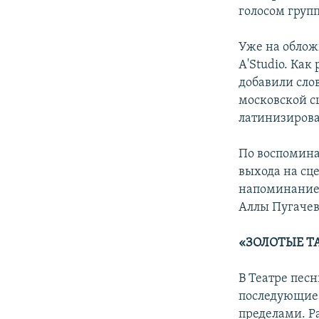
голосом груп
Уже на облож
A'Studio. Ка
добавили сло
московской с
латинизирова
По воспомина
выхода на сце
напоминание 
Аллы Пугачев
«ЗОЛОТЫЕ Т
В Театре песн
последующие 
пределами. 